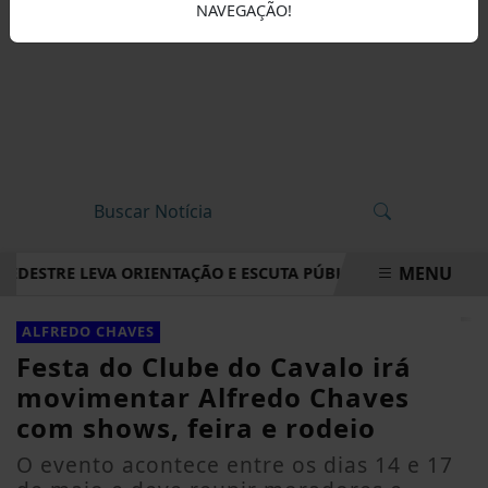
NAVEGAÇÃO!
MENU
ESTRE LEVA ORIENTAÇÃO E ESCUTA PÚBLICA A VILA NOVA DE 
EM ALTA
ALFREDO CHAVES
Festa do Clube do Cavalo irá
movimentar Alfredo Chaves
com shows, feira e rodeio
O evento acontece entre os dias 14 e 17