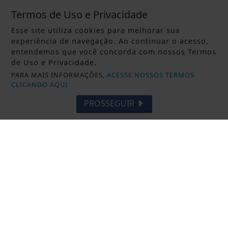
do mercado fitness
Termos de Uso e Privacidade
Esse site utiliza cookies para melhorar sua
Saiba Mais
experiência de navegação. Ao continuar o acesso,
entendemos que você concorda com nossos Termos
de Uso e Privacidade.
PARA MAIS INFORMAÇÕES,
ACESSE NOSSOS TERMOS
CLICANDO AQUI
PROSSEGUIR
DESTAQUE BRASIL
Rio concentra quase um terço de