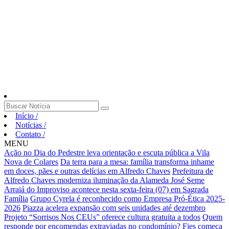
Início
/
Notícias
/
Contato
/
MENU
Ação no Dia do Pedestre leva orientação e escuta pública a Vila
Nova de Colares
Da terra para a mesa: família transforma inhame
em doces, pães e outras delícias em Alfredo Chaves
Prefeitura de
Alfredo Chaves moderniza iluminação da Alameda José Seme
Arraiá do Improviso acontece nesta sexta-feira (07) em Sagrada
Família
Grupo Cyrela é reconhecido como Empresa Pró-Ética 2025-
2026
Piazza acelera expansão com seis unidades até dezembro
Projeto “Sorrisos Nos CEUs” oferece cultura gratuita a todos
Quem
responde por encomendas extraviadas no condomínio?
Fies começa