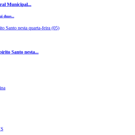
al Municipal...
i duas...
rito Santo nesta...