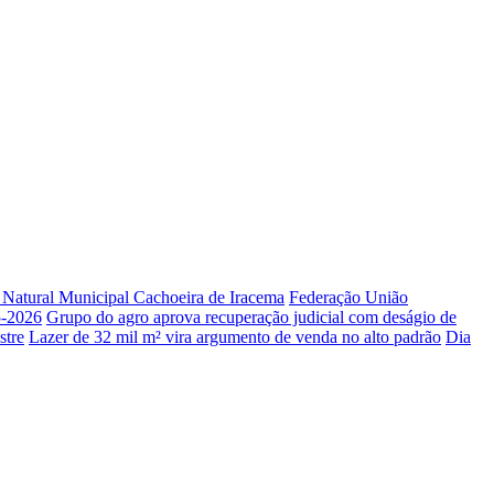
e Natural Municipal Cachoeira de Iracema
Federação União
5-2026
Grupo do agro aprova recuperação judicial com deságio de
stre
Lazer de 32 mil m² vira argumento de venda no alto padrão
Dia