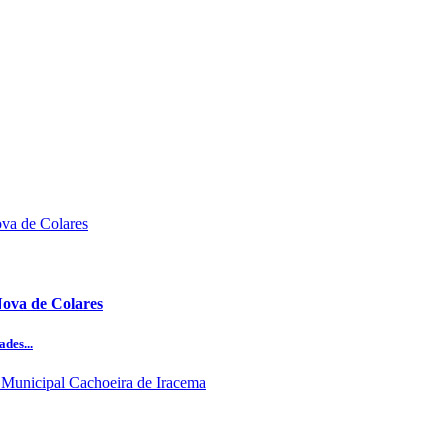
Nova de Colares
des...