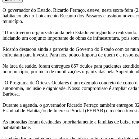
O governador do Estado, Ricardo Ferraço, esteve, nesta sexta-feira (
habitacionais no Loteamento Recanto dos Pássaros e assinou novos co
município.
“Um Governo organizado anda pelo Estado entregando e realizando. 
iniciando um conjunto importante de obras de infraestrutura, pois s
Ricardo destacou ainda a parceria do Governo do Estado com os munic
enfrentam para investir. Para nós, pouco importa de quem é a respon
Na área da saúde, foram entregues 857 óculos para pacientes atendido
no município, por meio de mobilizações organizadas pela Superinten
“O Programa de Órteses Oculares é um exemplo concreto de como o SU
autonomia, inclusão e dignidade. Nosso compromisso é ampliar cada v
Barbosa.
Durante a agenda, o governador Ricardo Ferraço também entregou 32
Estadual de Habitação de Interesse Social (FEHAB) e recebeu investi
As moradias foram destinadas prioritariamente a famílias de baixa ren
habitabilidade.
Também foram entregues as obras de infraestrutura urbana do loteam