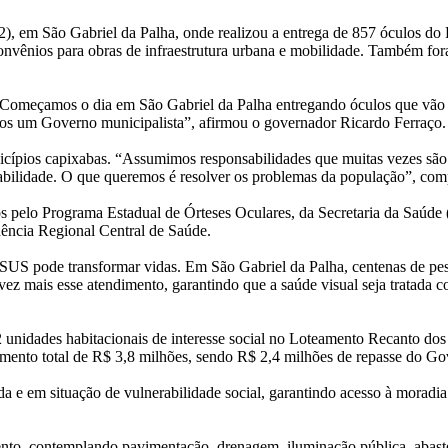
22), em São Gabriel da Palha, onde realizou a entrega de 857 óculos d
nvênios para obras de infraestrutura urbana e mobilidade. Também fora
Começamos o dia em São Gabriel da Palha entregando óculos que vão 
omos um Governo municipalista”, afirmou o governador Ricardo Ferraço.
ípios capixabas. “Assumimos responsabilidades que muitas vezes são d
sabilidade. O que queremos é resolver os problemas da população”, com
s pelo Programa Estadual de Órteses Oculares, da Secretaria da Saúde 
dência Regional Central de Saúde.
S pode transformar vidas. Em São Gabriel da Palha, centenas de pesso
ez mais esse atendimento, garantindo que a saúde visual seja tratada c
 unidades habitacionais de interesse social no Loteamento Recanto do
mento total de R$ 3,8 milhões, sendo R$ 2,4 milhões de repasse do Go
da e em situação de vulnerabilidade social, garantindo acesso à moradi
ento, contemplando pavimentação, drenagem, iluminação pública, abaste