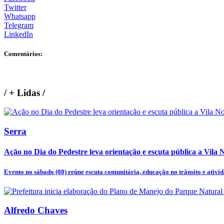
Twitter
Whatsapp
Telegram
LinkedIn
Comentários:
/
+ Lidas
/
Serra
Ação no Dia do Pedestre leva orientação e escuta pública a Vila 
Evento no sábado (08) reúne escuta comunitária, educação no trânsito e ativida
Alfredo Chaves