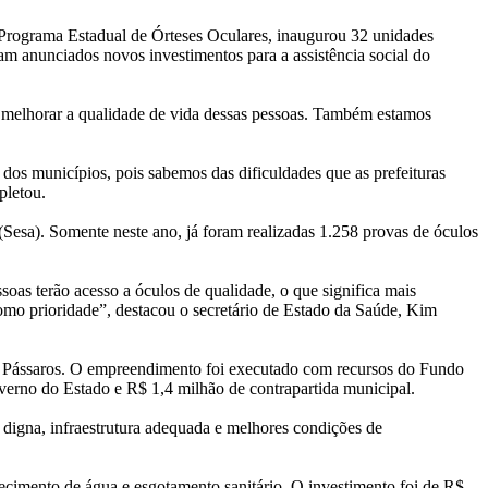
o Programa Estadual de Órteses Oculares, inaugurou 32 unidades
m anunciados novos investimentos para a assistência social do
melhorar a qualidade de vida dessas pessoas. Também estamos
os municípios, pois sabemos das dificuldades que as prefeituras
pletou.
(Sesa). Somente neste ano, já foram realizadas 1.258 provas de óculos
as terão acesso a óculos de qualidade, o que significa mais
omo prioridade”, destacou o secretário de Estado da Saúde, Kim
s Pássaros. O empreendimento foi executado com recursos do Fundo
verno do Estado e R$ 1,4 milhão de contrapartida municipal.
a digna, infraestrutura adequada e melhores condições de
cimento de água e esgotamento sanitário. O investimento foi de R$