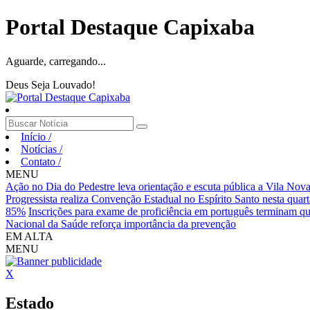
Portal Destaque Capixaba
Aguarde, carregando...
Deus Seja Louvado!
Início
/
Notícias
/
Contato
/
MENU
Ação no Dia do Pedestre leva orientação e escuta pública a Vila Nov
Progressista realiza Convenção Estadual no Espírito Santo nesta quarta
85%
Inscrições para exame de proficiência em português terminam qu
Nacional da Saúde reforça importância da prevenção
EM ALTA
MENU
X
Estado