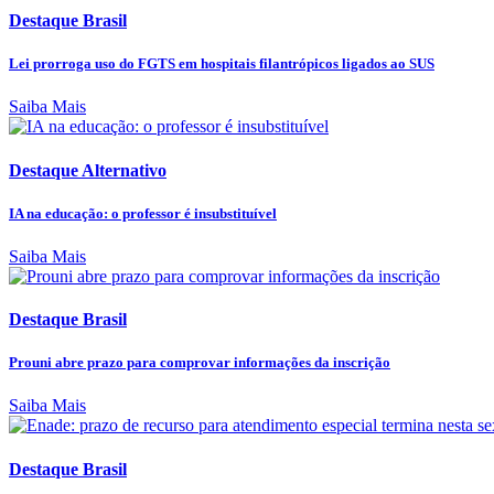
Destaque Brasil
Lei prorroga uso do FGTS em hospitais filantrópicos ligados ao SUS
Saiba Mais
Destaque Alternativo
IA na educação: o professor é insubstituível
Saiba Mais
Destaque Brasil
Prouni abre prazo para comprovar informações da inscrição
Saiba Mais
Destaque Brasil