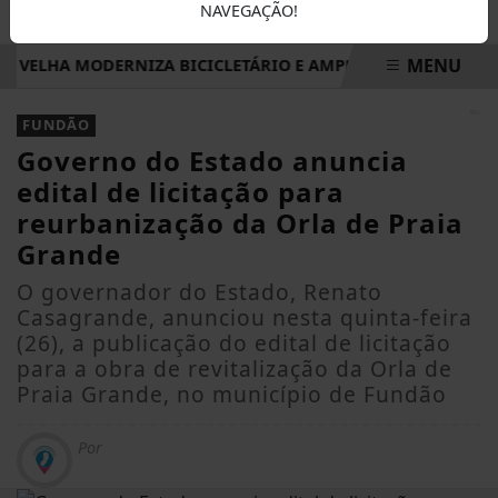
NAVEGAÇÃO!
MENU
LA VELHA MODERNIZA BICICLETÁRIO E AMPLIA CAPACIDADE P
EM ALTA
FUNDÃO
Governo do Estado anuncia
edital de licitação para
reurbanização da Orla de Praia
Grande
O governador do Estado, Renato
Casagrande, anunciou nesta quinta-feira
(26), a publicação do edital de licitação
para a obra de revitalização da Orla de
Praia Grande, no município de Fundão
Por