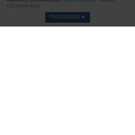
PARA MAIS INFORMAÇÕES,
ACESSE NOSSOS TERMOS
CLICANDO AQUI
PROSSEGUIR
ALFREDO CHAVES
Prefeitura inicia elaboração do Plano
de Manejo do Parque Natural
Municipal...
Saiba Mais