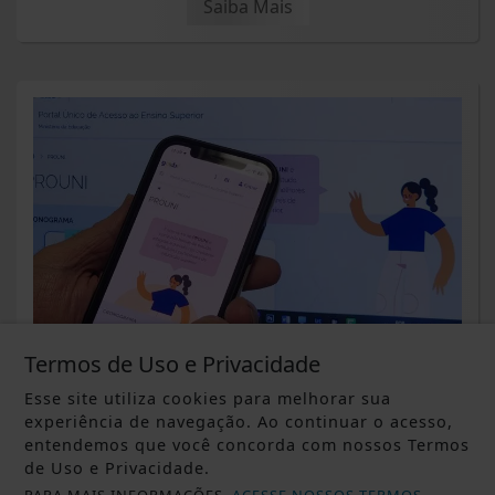
Saiba Mais
Termos de Uso e Privacidade
DESTAQUE BRASIL
Prouni 2026: divulgado resultado de
Esse site utiliza cookies para melhorar sua
experiência de navegação. Ao continuar o acesso,
nova chamada para o 2º semestre
entendemos que você concorda com nossos Termos
de Uso e Privacidade.
Saiba Mais