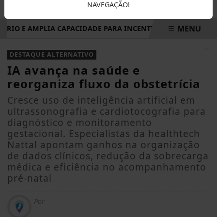
NAVEGAÇÃO!
MENU
IO E AMPLIA CAPACIDADE PARA INCENTIVAR MOBILIDADE SU
EM ALTA
DESTAQUE ALTERNATIVO
IA avança na saúde e
reorganiza fluxo da obstetrícia
Cresce uso de inteligência artificial em
ultrassonografia e cardiotocografia para
diagnóstico e monitoramento
gestacional. Especialistas da healthtech
Nattal apontam ganhos na organização
de dados clínicos, redução da sobrecarga
médica e eficiência no acompanhamento
pré-natal
Por