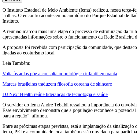
O Instituto Estadual de Meio Ambiente (Iema) realizou, nessa terça-f
Trilhas. O encontro aconteceu no auditório do Parque Estadual de Ita
Instituto.
A reunião marcou mais uma etapa do processo de estruturação da trilh
apresentadas informações sobre o funcionamento da Rede Brasileira de 
A proposta foi recebida com participação da comunidade, que destacou o
ligadas ao ecoturismo local.
Leia Também:
Volta às aulas põe a consulta odontológica infantil em pauta
Marcas brasileiras traduzem filosofia coreana de skincare
DJ Next Health reúne lideranças de tecnologia e saúde
O servidor do Iema André Tebaldi ressaltou a importância do envolvi
Esse envolvimento demonstra que a população reconhece o potencial da 
para a região”, afirmou.
Entre as próximas etapas previstas, está a implantação da sinalização o
Iema, PEI e a comunidade local também está convidada para participar,