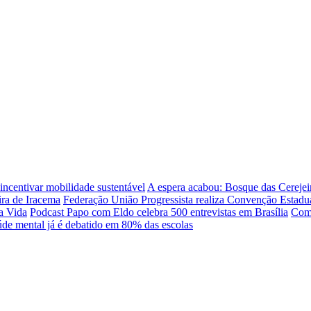
incentivar mobilidade sustentável
A espera acabou: Bosque das Cerejei
ra de Iracema
Federação União Progressista realiza Convenção Estadual
a Vida
Podcast Papo com Eldo celebra 500 entrevistas em Brasília
Como
úde mental já é debatido em 80% das escolas