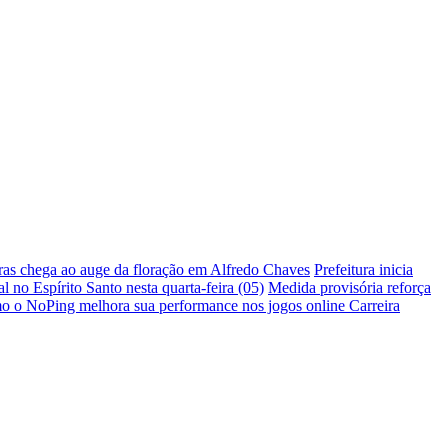
ras chega ao auge da floração em Alfredo Chaves
Prefeitura inicia
 no Espírito Santo nesta quarta-feira (05)
Medida provisória reforça
 o NoPing melhora sua performance nos jogos online
Carreira