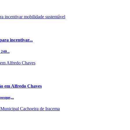
ara incentivar...
240...
ção em Alfredo Chaves
osque,...