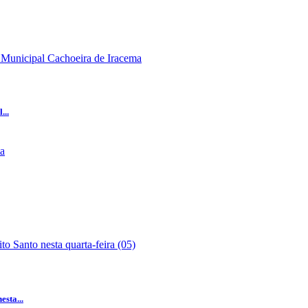
...
sta...