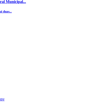
al Municipal...
i duas...