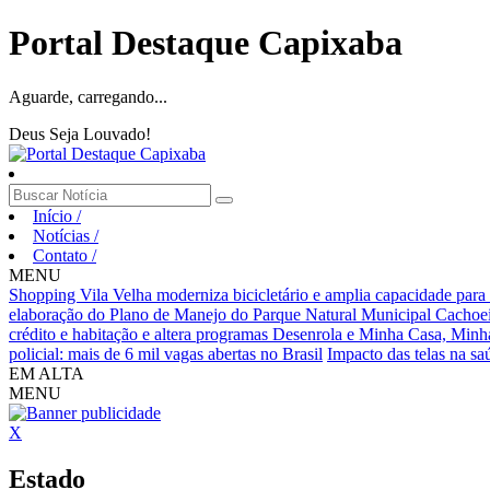
Portal Destaque Capixaba
Aguarde, carregando...
Deus Seja Louvado!
Início
/
Notícias
/
Contato
/
MENU
Shopping Vila Velha moderniza bicicletário e amplia capacidade para 
elaboração do Plano de Manejo do Parque Natural Municipal Cachoei
crédito e habitação e altera programas Desenrola e Minha Casa, Minh
policial: mais de 6 mil vagas abertas no Brasil
Impacto das telas na sa
EM ALTA
MENU
X
Estado