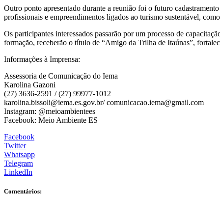
Outro ponto apresentado durante a reunião foi o futuro cadastramento d
profissionais e empreendimentos ligados ao turismo sustentável, como 
Os participantes interessados passarão por um processo de capacitação 
formação, receberão o título de “Amigo da Trilha de Itaúnas”, fortale
Informações à Imprensa:
Assessoria de Comunicação do Iema
Karolina Gazoni
(27) 3636-2591 / (27) 99977-1012
karolina.bissoli@iema.es.gov.br/ comunicacao.iema@gmail.com
Instagram: @meioambientees
Facebook: Meio Ambiente ES
Facebook
Twitter
Whatsapp
Telegram
LinkedIn
Comentários: