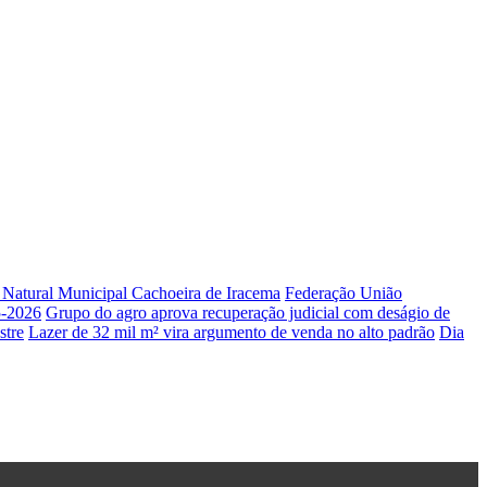
e Natural Municipal Cachoeira de Iracema
Federação União
5-2026
Grupo do agro aprova recuperação judicial com deságio de
stre
Lazer de 32 mil m² vira argumento de venda no alto padrão
Dia