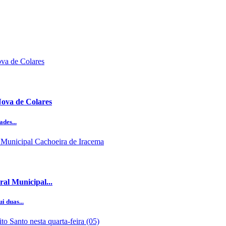
Nova de Colares
des...
al Municipal...
i duas...