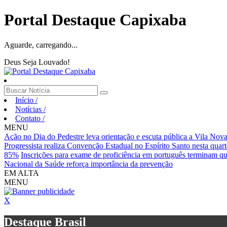
Portal Destaque Capixaba
Aguarde, carregando...
Deus Seja Louvado!
Início
/
Notícias
/
Contato
/
MENU
Ação no Dia do Pedestre leva orientação e escuta pública a Vila Nov
Progressista realiza Convenção Estadual no Espírito Santo nesta quarta
85%
Inscrições para exame de proficiência em português terminam qu
Nacional da Saúde reforça importância da prevenção
EM ALTA
MENU
X
Destaque Brasil