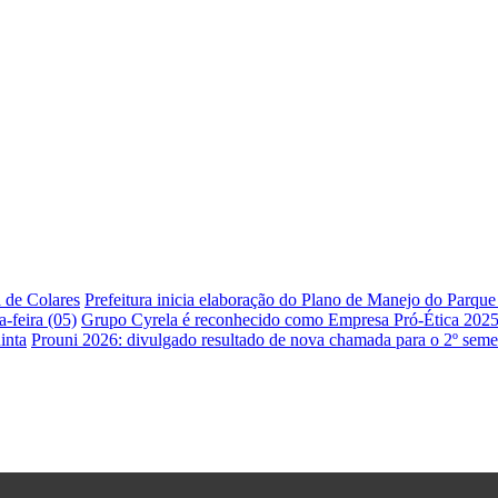
a de Colares
Prefeitura inicia elaboração do Plano de Manejo do Parqu
-feira (05)
Grupo Cyrela é reconhecido como Empresa Pró-Ética 202
inta
Prouni 2026: divulgado resultado de nova chamada para o 2º seme