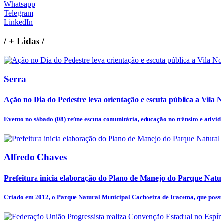
Whatsapp
Telegram
LinkedIn
/
+ Lidas
/
Serra
Ação no Dia do Pedestre leva orientação e escuta pública a Vila 
Evento no sábado (08) reúne escuta comunitária, educação no trânsito e ativida
Alfredo Chaves
Prefeitura inicia elaboração do Plano de Manejo do Parque Natur
Criado em 2012, o Parque Natural Municipal Cachoeira de Iracema, que possu