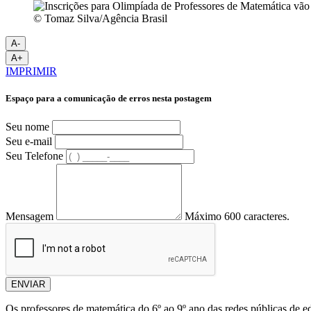
© Tomaz Silva/Agência Brasil
A-
A+
IMPRIMIR
Espaço para a comunicação de erros nesta postagem
Seu nome
Seu e-mail
Seu Telefone
Mensagem
Máximo 600 caracteres.
ENVIAR
Os professores de matemática do 6º ao 9º ano das redes públicas de 