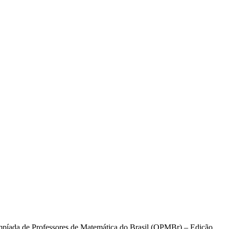
limpíada de Professores de Matemática do Brasil (OPMBr) – Edição