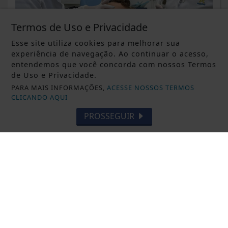
Termos de Uso e Privacidade
Esse site utiliza cookies para melhorar sua
experiência de navegação. Ao continuar o acesso,
entendemos que você concorda com nossos Termos
de Uso e Privacidade.
PARA MAIS INFORMAÇÕES,
ACESSE NOSSOS TERMOS
CLICANDO AQUI
PROSSEGUIR
DESTAQUE ALTERNATIVO
Volta às aulas põe a consulta
odontológica infantil em pauta
Saiba Mais