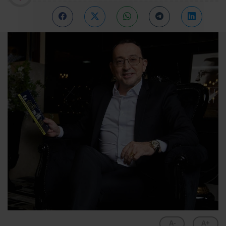
A-
A+