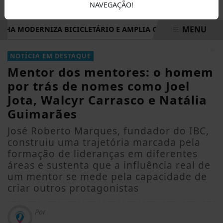
NAVEGAÇÃO!
MENU
A MODERNIZA BICICLETÁRIO E AMPLIA CAPACIDADE PARA IN
EM ALTA
NOTÍCIA EM DESTAQUE
Mentor dos mentores: o homem
por trás de nomes como Joel
Jota, Walcyr Carrasco e Natália
Guimarães
José Roberto Marques, fundador do IBC,
construiu uma trajetória marcada pela
formação de lideranças em diferentes
áreas e sustenta que a influência real de
um mentor se mede pela capacidade de
criar outros protagonistas
Por