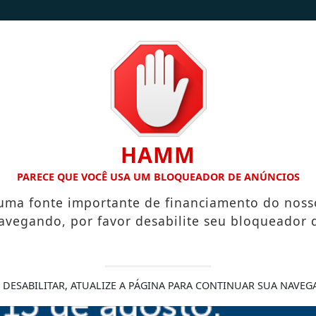
/
/
INÍCIO
NOTÍCIAS
CONTATO
HAMM
 A VILA NOVA DE COLARES
DA TERRA PARA A MESA: FAMÍLI
PARECE QUE VOCÊ USA UM BLOQUEADOR DE ANÚNCIOS
 uma fonte importante de financiamento do noss
avegando, por favor desabilite seu bloqueador 
fundando detalhes de
 DESABILITAR, ATUALIZE A PÁGINA PARA CONTINUAR SUA NAVEG
uestionários isolados e
podem não comprovar gestão