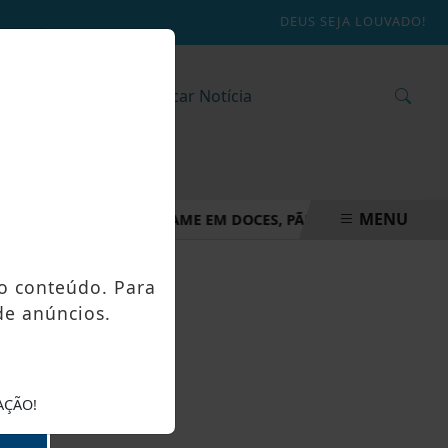
DEUS SEJA LOUVADO!
MENU
A TRANSFORMA INHAME EM DOCES, PÃES E OUTRAS DELÍCIAS 
o conteúdo. Para
de anúncios.
AÇÃO!