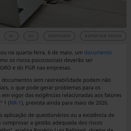
A-
A+
IMPRIMIR
REPORTAR ERROS
ou na quarta-feira, 6 de maio, um
documento
o os riscos psicossociais deverão ser
o GRO e do PGR nas empresas.
s e documentos sem rastreabilidade podem não
iais, o que pode gerar problemas para os
em vigor das exigências relacionadas aos fatores
 1 (
NR-1
), prevista ainda para maio de 2026.
s aplicação de questionários ou a existência de
a comprovar a gestão adequada dos riscos
lho”, analisa Rogério Luiz Balbinot, diretor da