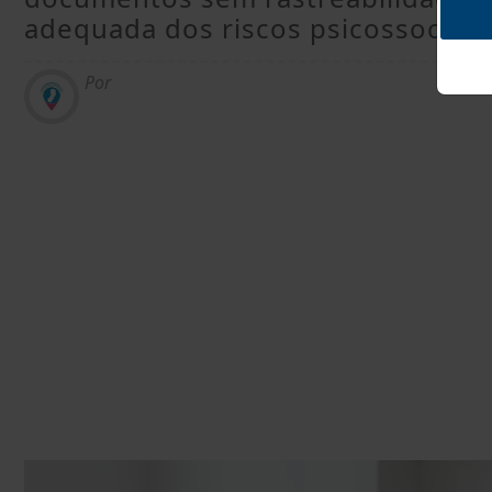
adequada dos riscos psicossociai
Por