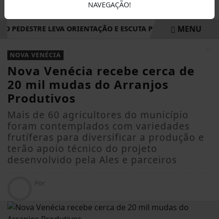
NAVEGAÇÃO!
MENU
DO PEDESTRE LEVA ORIENTAÇÃO E ESCUTA PÚBLICA A VILA NO
EM ALTA
NOVA VENÉCIA
Nova Venécia recebe cerca de
20 mil mudas do Arranjos
Produtivos
Mais de 60 agricultores do município
foram contemplados com variedades
frutíferas para diversificar a produção e
terão apoio técnico do projeto
desenvolvido pela Ales e parceiros
Por