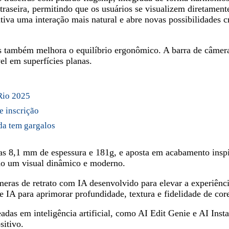
raseira, permitindo que os usuários se visualizem diretamente 
iva uma interação mais natural e abre novas possibilidades c
s também melhora o equilíbrio ergonômico. A barra de câmera
el em superfícies planas.
Rio 2025
e inscrição
da tem gargalos
 8,1 mm de espessura e 181g, e aposta em acabamento inspir
ndo um visual dinâmico e moderno.
meras de retrato com IA desenvolvido para elevar a experiên
e IA para aprimorar profundidade, textura e fidelidade de cor
as em inteligência artificial, como AI Edit Genie e AI Insta
sitivo.