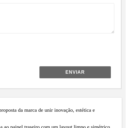
ENVIAR
roposta da marca de unir inovação, estética e
a ao painel traseiro com um layout limpo e simétrico.