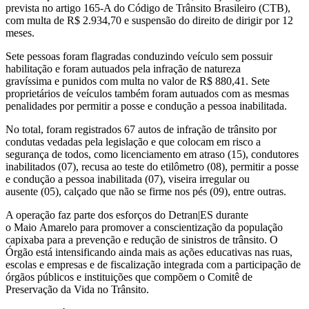
prevista no artigo 165-A do Código de Trânsito Brasileiro (CTB),
com multa de R$ 2.934,70 e suspensão do direito de dirigir por 12
meses.
Sete pessoas foram flagradas conduzindo veículo sem possuir
habilitação e foram autuados pela infração de natureza
gravíssima e punidos com multa no valor de R$ 880,41. Sete
proprietários de veículos também foram autuados com as mesmas
penalidades por permitir a posse e condução a pessoa inabilitada.
No total, foram registrados 67 autos de infração de trânsito por
condutas vedadas pela legislação e que colocam em risco a
segurança de todos, como licenciamento em atraso (15), condutores
inabilitados (07), recusa ao teste do etilômetro (08), permitir a posse
e condução a pessoa inabilitada (07), viseira irregular ou
ausente (05), calçado que não se firme nos pés (09), entre outras.
A operação faz parte dos esforços do Detran|ES durante
o Maio Amarelo para promover a conscientização da população
capixaba para a prevenção e redução de sinistros de trânsito. O
Órgão está intensificando ainda mais as ações educativas nas ruas,
escolas e empresas e de fiscalização integrada com a participação de
órgãos públicos e instituições que compõem o Comitê de
Preservação da Vida no Trânsito.