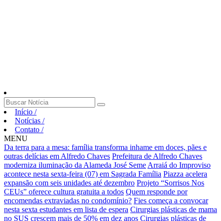
Início
/
Notícias
/
Contato
/
MENU
Da terra para a mesa: família transforma inhame em doces, pães e
outras delícias em Alfredo Chaves
Prefeitura de Alfredo Chaves
moderniza iluminação da Alameda José Seme
Arraiá do Improviso
acontece nesta sexta-feira (07) em Sagrada Família
Piazza acelera
expansão com seis unidades até dezembro
Projeto “Sorrisos Nos
CEUs” oferece cultura gratuita a todos
Quem responde por
encomendas extraviadas no condomínio?
Fies começa a convocar
nesta sexta estudantes em lista de espera
Cirurgias plásticas de mama
no SUS crescem mais de 50% em dez anos
Cirurgias plásticas de