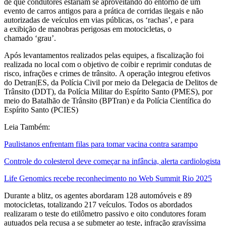
de que condutores estariam se aproveitando do entorno de um
evento de carros antigos para a prática de corridas ilegais e não
autorizadas de veículos em vias públicas, os ‘rachas’, e para
a exibição de manobras perigosas em motocicletas, o
chamado ‘grau’.
Após levantamentos realizados pelas equipes, a fiscalização foi
realizada no local com o objetivo de coibir e reprimir condutas de
risco, infrações e crimes de trânsito. A operação integrou efetivos
do Detran|ES, da Polícia Civil por meio da Delegacia de Delitos de
Trânsito (DDT), da Polícia Militar do Espírito Santo (PMES), por
meio do Batalhão de Trânsito (BPTran) e da Polícia Científica do
Espírito Santo (PCIES)
Leia Também:
Paulistanos enfrentam filas para tomar vacina contra sarampo
Controle do colesterol deve começar na infância, alerta cardiologista
Life Genomics recebe reconhecimento no Web Summit Rio 2025
Durante a blitz, os agentes abordaram 128 automóveis e 89
motocicletas, totalizando 217 veículos. Todos os abordados
realizaram o teste do etilômetro passivo e oito condutores foram
autuados pela recusa a se submeter ao teste, infração gravíssima