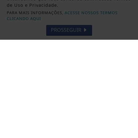
de Uso e Privacidade.
PARA MAIS INFORMAÇÕES,
ACESSE NOSSOS TERMOS
CLICANDO AQUI
PROSSEGUIR
DESTAQUE BRASIL
Cirurgias plásticas de mama no SUS
crescem mais de 50% em dez anos
Saiba Mais