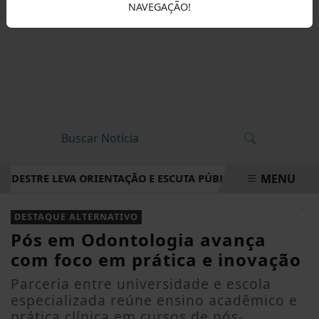
NAVEGAÇÃO!
MENU
DESTRE LEVA ORIENTAÇÃO E ESCUTA PÚBLICA A VILA NOVA DE
EM ALTA
DESTAQUE ALTERNATIVO
Pós em Odontologia avança
com foco em prática e inovação
Parceria entre universidade e escola
especializada reúne ensino acadêmico e
prática clínica em cursos de pós-