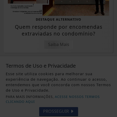
DESTAQUE ALTERNATIVO
Quem responde por encomendas
extraviadas no condomínio?
Saiba Mais
Termos de Uso e Privacidade
Esse site utiliza cookies para melhorar sua
experiência de navegação. Ao continuar o acesso,
ALFREDO CHAVES
entendemos que você concorda com nossos Termos
Arraiá do Improviso acontece nesta
de Uso e Privacidade.
sexta-feira (07) em Sagrada Família
PARA MAIS INFORMAÇÕES,
ACESSE NOSSOS TERMOS
CLICANDO AQUI
Saiba Mais
PROSSEGUIR