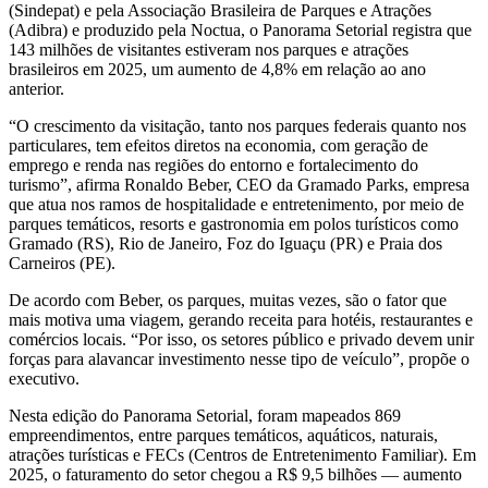
(Sindepat) e pela Associação Brasileira de Parques e Atrações
(Adibra) e produzido pela Noctua, o Panorama Setorial registra que
143 milhões de visitantes estiveram nos parques e atrações
brasileiros em 2025, um aumento de 4,8% em relação ao ano
anterior.
“O crescimento da visitação, tanto nos parques federais quanto nos
particulares, tem efeitos diretos na economia, com geração de
emprego e renda nas regiões do entorno e fortalecimento do
turismo”, afirma Ronaldo Beber, CEO da Gramado Parks, empresa
que atua nos ramos de hospitalidade e entretenimento, por meio de
parques temáticos, resorts e gastronomia em polos turísticos como
Gramado (RS), Rio de Janeiro, Foz do Iguaçu (PR) e Praia dos
Carneiros (PE).
De acordo com Beber, os parques, muitas vezes, são o fator que
mais motiva uma viagem, gerando receita para hotéis, restaurantes e
comércios locais. “Por isso, os setores público e privado devem unir
forças para alavancar investimento nesse tipo de veículo”, propõe o
executivo.
Nesta edição do Panorama Setorial, foram mapeados 869
empreendimentos, entre parques temáticos, aquáticos, naturais,
atrações turísticas e FECs (Centros de Entretenimento Familiar). Em
2025, o faturamento do setor chegou a R$ 9,5 bilhões — aumento