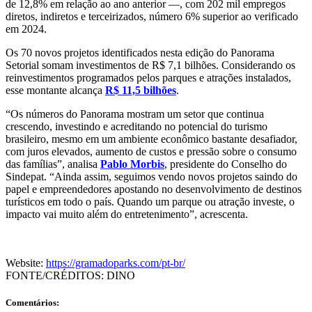
de 12,8% em relação ao ano anterior —, com 202 mil empregos
diretos, indiretos e terceirizados, número 6% superior ao verificado
em 2024.
Os 70 novos projetos identificados nesta edição do Panorama
Setorial somam investimentos de R$ 7,1 bilhões. Considerando os
reinvestimentos programados pelos parques e atrações instalados,
esse montante alcança
R$ 11,5 bilhões
.
“Os números do Panorama mostram um setor que continua
crescendo, investindo e acreditando no potencial do turismo
brasileiro, mesmo em um ambiente econômico bastante desafiador,
com juros elevados, aumento de custos e pressão sobre o consumo
das famílias”, analisa
Pablo Morbis
, presidente do Conselho do
Sindepat. “Ainda assim, seguimos vendo novos projetos saindo do
papel e empreendedores apostando no desenvolvimento de destinos
turísticos em todo o país. Quando um parque ou atração investe, o
impacto vai muito além do entretenimento”, acrescenta.
Website:
https://gramadoparks.com/pt-br/
FONTE/CRÉDITOS:
DINO
Comentários: