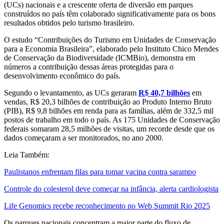
(UCs) nacionais e a crescente oferta de diversão em parques
construídos no país têm colaborado significativamente para os bons
resultados obtidos pelo turismo brasileiro.
O estudo “Contribuições do Turismo em Unidades de Conservação
para a Economia Brasileira”, elaborado pelo Instituto Chico Mendes
de Conservação da Biodiversidade (ICMBio), demonstra em
números a contribuição dessas áreas protegidas para o
desenvolvimento econômico do país.
Segundo o levantamento, as UCs geraram
R$ 40,7 bilhões
em
vendas, R$ 20,3 bilhões de contribuição ao Produto Interno Bruto
(PIB), R$ 9,8 bilhões em renda para as famílias, além de 332,5 mil
postos de trabalho em todo o país. As 175 Unidades de Conservação
federais somaram 28,5 milhões de visitas, um recorde desde que os
dados começaram a ser monitorados, no ano 2000.
Leia Também:
Paulistanos enfrentam filas para tomar vacina contra sarampo
Controle do colesterol deve começar na infância, alerta cardiologista
Life Genomics recebe reconhecimento no Web Summit Rio 2025
Os parques nacionais concentram a maior parte do fluxo de