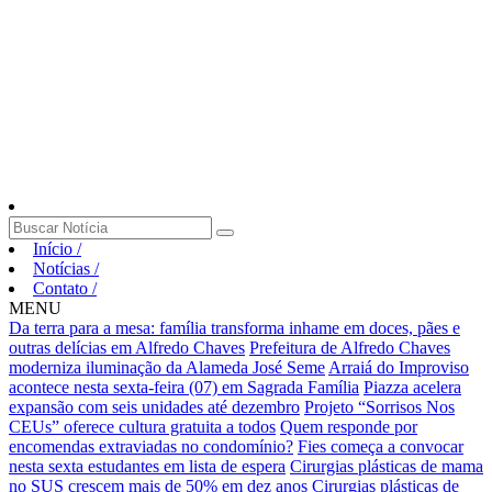
Início
/
Notícias
/
Contato
/
MENU
Da terra para a mesa: família transforma inhame em doces, pães e
outras delícias em Alfredo Chaves
Prefeitura de Alfredo Chaves
moderniza iluminação da Alameda José Seme
Arraiá do Improviso
acontece nesta sexta-feira (07) em Sagrada Família
Piazza acelera
expansão com seis unidades até dezembro
Projeto “Sorrisos Nos
CEUs” oferece cultura gratuita a todos
Quem responde por
encomendas extraviadas no condomínio?
Fies começa a convocar
nesta sexta estudantes em lista de espera
Cirurgias plásticas de mama
no SUS crescem mais de 50% em dez anos
Cirurgias plásticas de