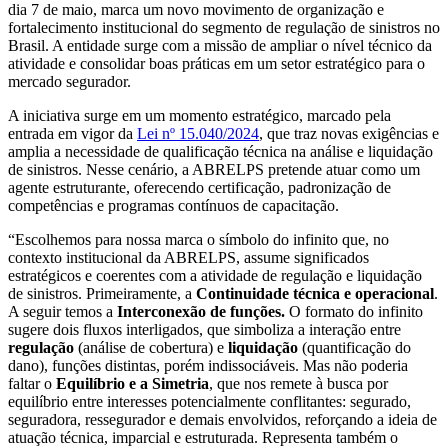
dia 7 de maio, marca um novo movimento de organização e
fortalecimento institucional do segmento de regulação de sinistros no
Brasil. A entidade surge com a missão de ampliar o nível técnico da
atividade e consolidar boas práticas em um setor estratégico para o
mercado segurador.
A iniciativa surge em um momento estratégico, marcado pela
entrada em vigor da
Lei nº 15.040/2024
, que traz novas exigências e
amplia a necessidade de qualificação técnica na análise e liquidação
de sinistros. Nesse cenário, a ABRELPS pretende atuar como um
agente estruturante, oferecendo certificação, padronização de
competências e programas contínuos de capacitação.
“Escolhemos para nossa marca o símbolo do infinito que, no
contexto institucional da ABRELPS, assume significados
estratégicos e coerentes com a atividade de regulação e liquidação
de sinistros. Primeiramente, a
Continuidade técnica e operacional
.
A seguir temos a
Interconexão de funções.
O formato do infinito
sugere dois fluxos interligados, que simboliza a interação entre
regulação
(análise de cobertura) e
liquidação
(quantificação do
dano), funções distintas, porém indissociáveis. Mas não poderia
faltar o
Equilíbrio e a Simetria
, que nos remete à busca por
equilíbrio entre interesses potencialmente conflitantes: segurado,
seguradora, ressegurador e demais envolvidos, reforçando a ideia de
atuação técnica, imparcial e estruturada. Representa também o