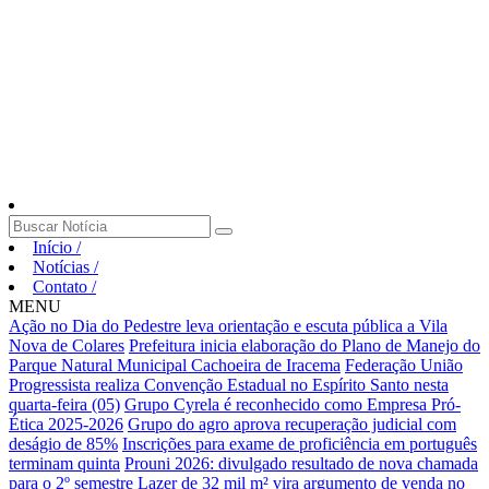
Início
/
Notícias
/
Contato
/
MENU
Ação no Dia do Pedestre leva orientação e escuta pública a Vila
Nova de Colares
Prefeitura inicia elaboração do Plano de Manejo do
Parque Natural Municipal Cachoeira de Iracema
Federação União
Progressista realiza Convenção Estadual no Espírito Santo nesta
quarta-feira (05)
Grupo Cyrela é reconhecido como Empresa Pró-
Ética 2025-2026
Grupo do agro aprova recuperação judicial com
deságio de 85%
Inscrições para exame de proficiência em português
terminam quinta
Prouni 2026: divulgado resultado de nova chamada
para o 2º semestre
Lazer de 32 mil m² vira argumento de venda no