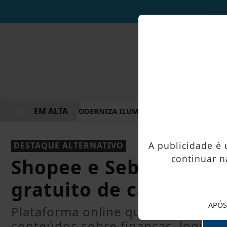
EM ALTA
ALFREDO CHAVES MODERNIZA ILUMINAÇÃO DA ALAMEDA JOSÉ
A publicidade é
DESTAQUE ALTERNATIVO
continuar n
Shopee e Sebrae exp
gratuito de capacitaç
APÓS
Plataforma online que já benefic
conteúdos sobre finanças, logístic