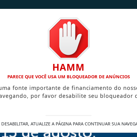
/
/
INÍCIO
NOTÍCIAS
CONTATO
HAMM
 SEME
ARRAIÁ DO IMPROVISO ACONTECE NESTA SEXTA-FEIRA
PARECE QUE VOCÊ USA UM BLOQUEADOR DE ANÚNCIOS
 uma fonte importante de financiamento do noss
avegando, por favor desabilite seu bloqueador 
andem programa
ão
 DESABILITAR, ATUALIZE A PÁGINA PARA CONTINUAR SUA NAVEG
iou 1.700 empreendedores ganha
a e marketing digital para