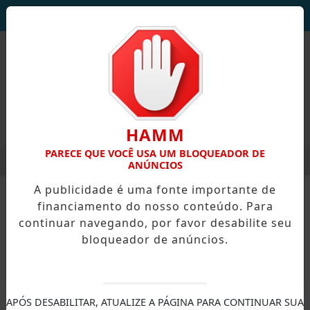
DEUS SEJA LOUVADO!
HAMM
PARECE QUE VOCÊ USA UM BLOQUEADOR DE
MENU
DEM SE INSCREVER PARA A PRAÇA DE ALIMENTAÇÃO DO EMP
ANÚNCIOS
EM ALTA
A publicidade é uma fonte importante de
financiamento do nosso conteúdo. Para
continuar navegando, por favor desabilite seu
bloqueador de anúncios.
X
APÓS DESABILITAR, ATUALIZE A PÁGINA PARA CONTINUAR SUA