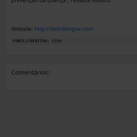
prevenção da doença”, ressalta Ribeiro.
Website:
http://techdengue.com
FONTE/CRÉDITOS:
DINO
Comentários: