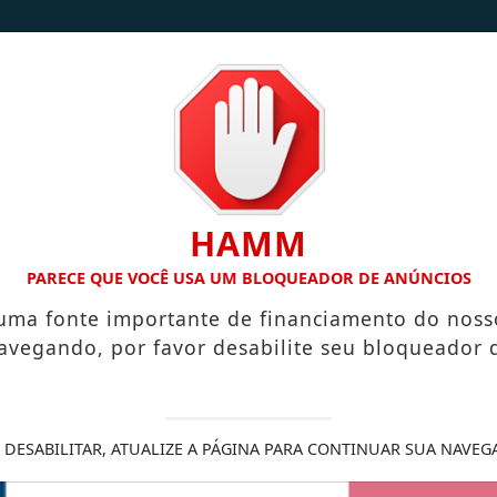
/
/
INÍCIO
NOTÍCIAS
CONTATO
HAMM
FREDO CHAVES
PREFEITURA DE ALFREDO CHAVES MODERNIZ
PARECE QUE VOCÊ USA UM BLOQUEADOR DE ANÚNCIOS
 uma fonte importante de financiamento do noss
avegando, por favor desabilite seu bloqueador 
e à dengue amplia
 DESABILITAR, ATUALIZE A PÁGINA PARA CONTINUAR SUA NAVEG
26, uso de drones, inteligência
alece prevenção, reduz tempo de