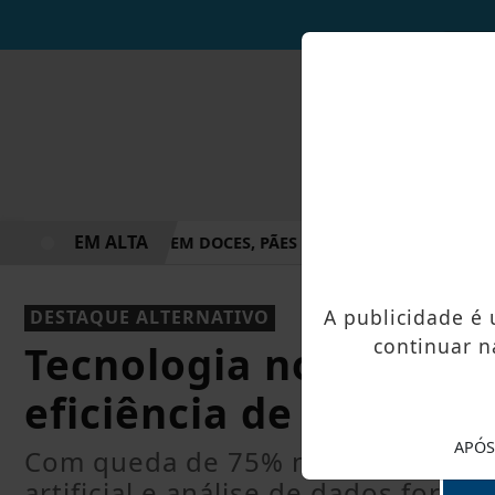
EM ALTA
NSFORMA INHAME EM DOCES, PÃES E OUTRAS DELÍCIAS EM AL
A publicidade é
DESTAQUE ALTERNATIVO
continuar n
Tecnologia no combat
eficiência de ações
APÓS
Com queda de 75% nos casos em 20
artificial e análise de dados fort