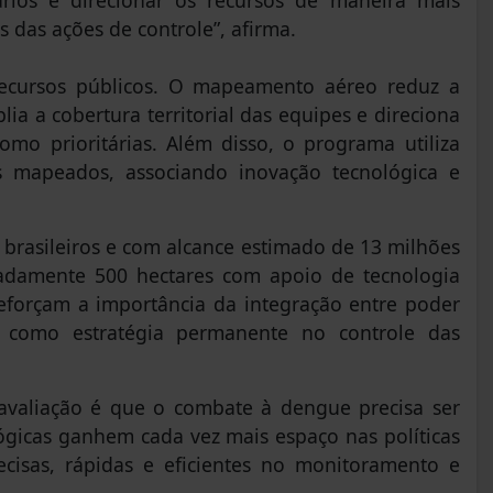
rios e direcionar os recursos de maneira mais
s das ações de controle”, afirma.
recursos públicos. O mapeamento aéreo reduz a
a a cobertura territorial das equipes e direciona
omo prioritárias. Além disso, o programa utiliza
s mapeados, associando inovação tecnológica e
brasileiros e com alcance estimado de 13 milhões
damente 500 hectares com apoio de tecnologia
o reforçam a importância da integração entre poder
ão como estratégia permanente no controle das
valiação é que o combate à dengue precisa ser
ógicas ganhem cada vez mais espaço nas políticas
cisas, rápidas e eficientes no monitoramento e