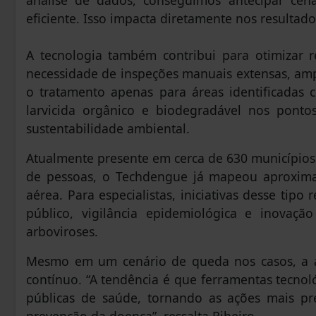
análise de dados, conseguimos antecipar cená
eficiente. Isso impacta diretamente nos resultado
A tecnologia também contribui para otimizar 
necessidade de inspeções manuais extensas, ampli
o tratamento apenas para áreas identificadas c
larvicida orgânico e biodegradável nos ponto
sustentabilidade ambiental.
Atualmente presente em cerca de 630 municípios 
de pessoas, o Techdengue já mapeou aproxima
aérea. Para especialistas, iniciativas desse tip
público, vigilância epidemiológica e inovaç
arboviroses.
Mesmo em um cenário de queda nos casos, a a
contínuo. “A tendência é que ferramentas tecnol
públicas de saúde, tornando as ações mais pre