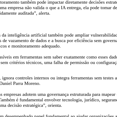
nitoramento também pode impactar diretamente decisões estrat
ma empresa não valida o que a IA entrega, ela pode tomar de
damente auditada”, alerta.
 da inteligência artificial também pode ampliar vulnerabilida
de vazamento de dados e a busca por eficiência sem governa
nicos e monitoramento adequado.
nsíveis em ferramentas sem saber exatamente como esses dado
s sem critérios técnicos, uma falha de permissão ou configur
ignora controles internos ou integra ferramentas sem testes
 Daniel Parra Moreno.
 as empresas adotem uma governança estruturada para mapear on
Também é fundamental envolver tecnologia, jurídico, seguranç
a decisão estratégica”, orienta.
êm desempenhado papel fundamental ao ajudar organizações a 