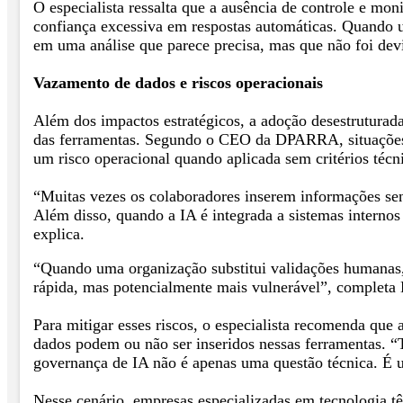
O especialista ressalta que a ausência de controle e mo
confiança excessiva em respostas automáticas. Quando u
em uma análise que parece precisa, mas que não foi devi
Vazamento de dados e riscos operacionais
Além dos impactos estratégicos, a adoção desestruturada
das ferramentas. Segundo o CEO da DPARRA, situações 
um risco operacional quando aplicada sem critérios téc
“Muitas vezes os colaboradores inserem informações se
Além disso, quando a IA é integrada a sistemas interno
explica.
“Quando uma organização substitui validações humanas, 
rápida, mas potencialmente mais vulnerável”, completa
Para mitigar esses riscos, o especialista recomenda que
dados podem ou não ser inseridos nessas ferramentas. “
governança de IA não é apenas uma questão técnica. É um
Nesse cenário, empresas especializadas em tecnologia t