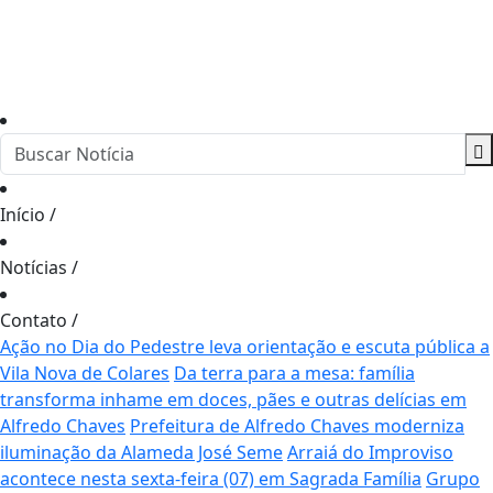
Início
/
Notícias
/
Contato
/
Ação no Dia do Pedestre leva orientação e escuta pública a
Vila Nova de Colares
Da terra para a mesa: família
transforma inhame em doces, pães e outras delícias em
Alfredo Chaves
Prefeitura de Alfredo Chaves moderniza
iluminação da Alameda José Seme
Arraiá do Improviso
acontece nesta sexta-feira (07) em Sagrada Família
Grupo