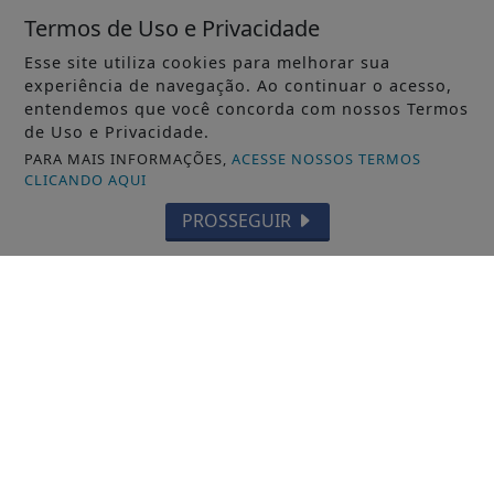
Termos de Uso e Privacidade
<<
1
2
>>
Esse site utiliza cookies para melhorar sua
experiência de navegação. Ao continuar o acesso,
entendemos que você concorda com nossos Termos
de Uso e Privacidade.
PARA MAIS INFORMAÇÕES,
ACESSE NOSSOS TERMOS
CLICANDO AQUI
PROSSEGUIR
INÍCIO
|
SOBRE
|
TERMOS DE USO E PRIVACIDADE
|
CONTATO