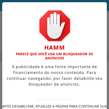
DEUS SEJA LOUVADO!
HAMM
PARECE QUE VOCÊ USA UM BLOQUEADOR DE
MENU
STRE LEVA ORIENTAÇÃO E ESCUTA PÚBLICA A VILA NOVA DE C
ANÚNCIOS
EM ALTA
A publicidade é uma fonte importante de
financiamento do nosso conteúdo. Para
continuar navegando, por favor desabilite seu
bloqueador de anúncios.
APÓS DESABILITAR, ATUALIZE A PÁGINA PARA CONTINUAR SUA