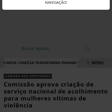
NAVEGAÇÃO!
MENU
MESA: FAMÍLIA TRANSFORMA INHAME EM DOCES, PÃES E OUTR
EM ALTA
CÂMARA DOS DEPUTADOS
Comissão aprova criação de
serviço nacional de acolhimento
para mulheres vítimas de
violência