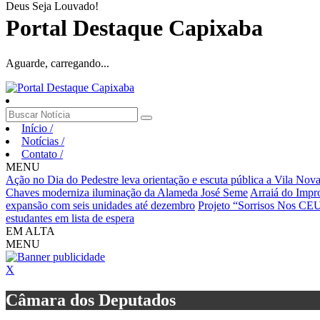
Deus Seja Louvado!
Portal Destaque Capixaba
Aguarde, carregando...
Início
/
Notícias
/
Contato
/
MENU
Ação no Dia do Pedestre leva orientação e escuta pública a Vila Nov
Chaves moderniza iluminação da Alameda José Seme
Arraiá do Impro
expansão com seis unidades até dezembro
Projeto “Sorrisos Nos CEUs
estudantes em lista de espera
EM ALTA
MENU
X
Câmara dos Deputados