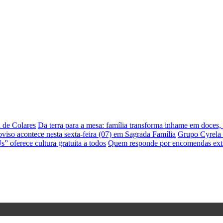
a de Colares
Da terra para a mesa: família transforma inhame em doces,
viso acontece nesta sexta-feira (07) em Sagrada Família
Grupo Cyrela 
” oferece cultura gratuita a todos
Quem responde por encomendas ext