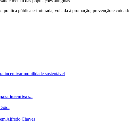
saúde mental das populações atingidas.
a política pública estruturada, voltada à promoção, prevenção e cuida
ara incentivar...
240...