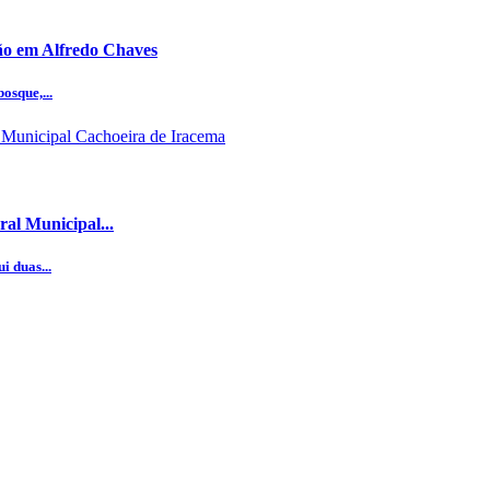
ção em Alfredo Chaves
osque,...
al Municipal...
i duas...