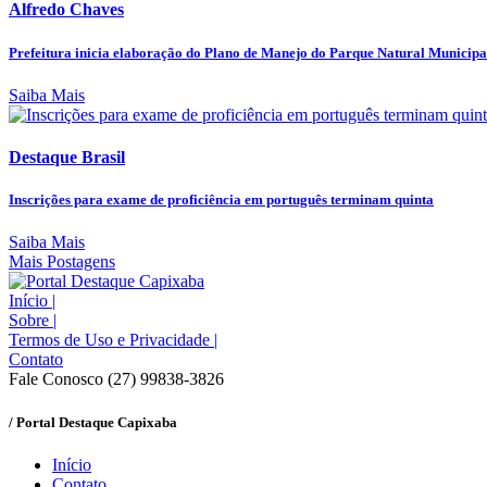
Alfredo Chaves
Prefeitura inicia elaboração do Plano de Manejo do Parque Natural Municipal
Saiba Mais
Destaque Brasil
Inscrições para exame de proficiência em português terminam quinta
Saiba Mais
Mais Postagens
Início
|
Sobre
|
Termos de Uso e Privacidade
|
Contato
Fale Conosco (27) 99838-3826
/ Portal Destaque Capixaba
Início
Contato