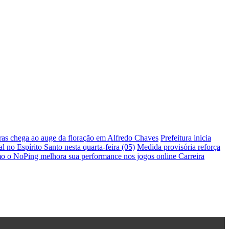
ras chega ao auge da floração em Alfredo Chaves
Prefeitura inicia
 no Espírito Santo nesta quarta-feira (05)
Medida provisória reforça
 o NoPing melhora sua performance nos jogos online
Carreira