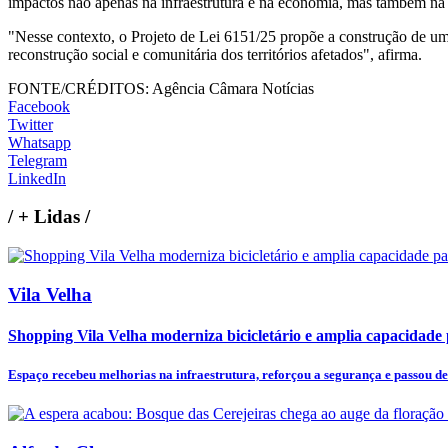
impactos não apenas na infraestrutura e na economia, mas também na 
"Nesse contexto, o Projeto de Lei 6151/25 propõe a construção de um
reconstrução social e comunitária dos territórios afetados", afirma.
FONTE/CRÉDITOS:
Agência Câmara Notícias
Facebook
Twitter
Whatsapp
Telegram
LinkedIn
/
+ Lidas
/
Vila Velha
Shopping Vila Velha moderniza bicicletário e amplia capacidade p
Espaço recebeu melhorias na infraestrutura, reforçou a segurança e passou de 