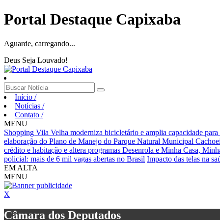
Portal Destaque Capixaba
Aguarde, carregando...
Deus Seja Louvado!
Início
/
Notícias
/
Contato
/
MENU
Shopping Vila Velha moderniza bicicletário e amplia capacidade para 
elaboração do Plano de Manejo do Parque Natural Municipal Cachoei
crédito e habitação e altera programas Desenrola e Minha Casa, Minh
policial: mais de 6 mil vagas abertas no Brasil
Impacto das telas na sa
EM ALTA
MENU
X
Câmara dos Deputados