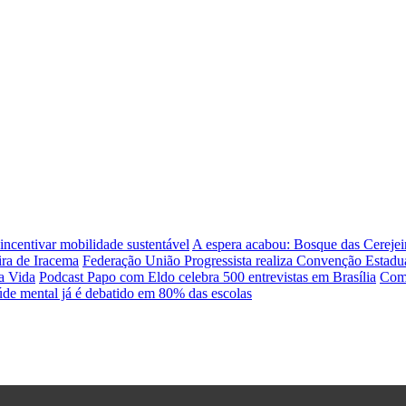
incentivar mobilidade sustentável
A espera acabou: Bosque das Cerejei
ra de Iracema
Federação União Progressista realiza Convenção Estadual
a Vida
Podcast Papo com Eldo celebra 500 entrevistas em Brasília
Como
úde mental já é debatido em 80% das escolas