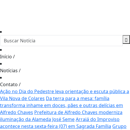
Início
/
Notícias
/
Contato
/
Ação no Dia do Pedestre leva orientação e escuta pública a
Vila Nova de Colares
Da terra para a mesa: família
transforma inhame em doces, pães e outras delícias em
Alfredo Chaves
Prefeitura de Alfredo Chaves moderniza
iluminação da Alameda José Seme
Arraiá do Improviso
acontece nesta sexta-feira (07) em Sagrada Família
Grupo