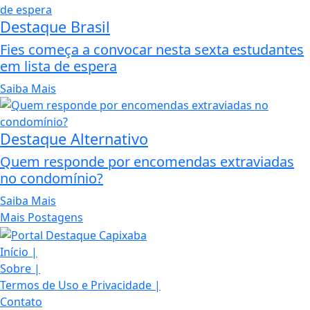
Destaque Brasil
Fies começa a convocar nesta sexta estudantes
em lista de espera
Saiba Mais
Destaque Alternativo
Quem responde por encomendas extraviadas
no condomínio?
Saiba Mais
Mais Postagens
Início
|
Sobre
|
Termos de Uso e Privacidade
Termos de Uso e Privacidade
|
Esse site utiliza cookies para melhorar sua
Contato