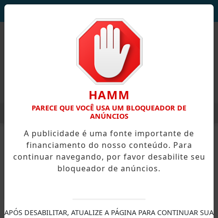
DEUS SEJA LOUVADO!
HAMM
PARECE QUE VOCÊ USA UM BLOQUEADOR DE
MENU
AVES AVANÇA E ALCANÇA MELHOR RESULTADO NO IDEB DOS A
ANÚNCIOS
EM ALTA
A publicidade é uma fonte importante de
financiamento do nosso conteúdo. Para
continuar navegando, por favor desabilite seu
bloqueador de anúncios.
X
APÓS DESABILITAR, ATUALIZE A PÁGINA PARA CONTINUAR SUA