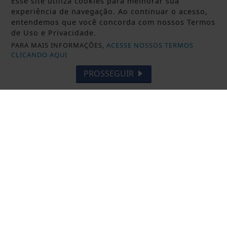
Esse site utiliza cookies para melhorar sua
Saiba Mais
experiência de navegação. Ao continuar o acesso,
entendemos que você concorda com nossos Termos
de Uso e Privacidade.
PARA MAIS INFORMAÇÕES,
ACESSE NOSSOS TERMOS
CLICANDO AQUI
PROSSEGUIR
DESTAQUE BRASIL
Consulta pública avalia inclusão no
SUS de remédio para hipertensão
Saiba Mais