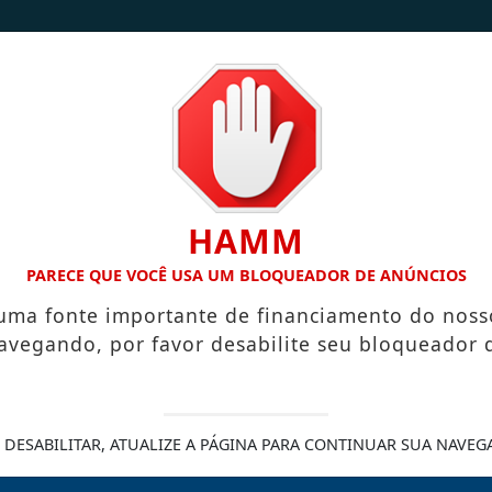
/
/
INÍCIO
NOTÍCIAS
CONTATO
HAMM
 COLARES
PREFEITURA INICIA ELABORAÇÃO DO PLANO DE 
PARECE QUE VOCÊ USA UM BLOQUEADOR DE ANÚNCIOS
 uma fonte importante de financiamento do noss
avegando, por favor desabilite seu bloqueador 
iam demanda por apoio
 DESABILITAR, ATUALIZE A PÁGINA PARA CONTINUAR SUA NAVEG
 setores estratégicos e amplia