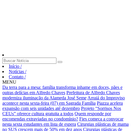
Início
/
Notícias
/
Contato
/
MENU
Da terra para a mesa: família transforma inhame em doces, pães e
outras delícias em Alfredo Chaves
Prefeitura de Alfredo Chaves
moderniza iluminação da Alameda José Seme
Arraiá do Improviso
acontece nesta sexta-feira (07) em Sagrada Família
Piazza acelera
expansão com seis unidades até dezembro
Projeto “Sorrisos Nos
CEUs” oferece cultura gratuita a todos
Quem responde por
encomendas extraviadas no condomínio?
Fies começa a convocar
nesta sexta estudantes em lista de espera
Cirurgias plásticas de mama
no SUS crescem mais de 50% em dez anos
Cirurgias plásticas de