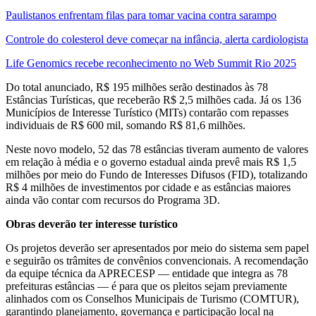
Paulistanos enfrentam filas para tomar vacina contra sarampo
Controle do colesterol deve começar na infância, alerta cardiologista
Life Genomics recebe reconhecimento no Web Summit Rio 2025
Do total anunciado, R$ 195 milhões serão destinados às 78
Estâncias Turísticas, que receberão R$ 2,5 milhões cada. Já os 136
Municípios de Interesse Turístico (MITs) contarão com repasses
individuais de R$ 600 mil, somando R$ 81,6 milhões.
Neste novo modelo, 52 das 78 estâncias tiveram aumento de valores
em relação à média e o governo estadual ainda prevê mais R$ 1,5
milhões por meio do Fundo de Interesses Difusos (FID), totalizando
R$ 4 milhões de investimentos por cidade e as estâncias maiores
ainda vão contar com recursos do Programa 3D.
Obras deverão ter interesse turístico
Os projetos deverão ser apresentados por meio do sistema sem papel
e seguirão os trâmites de convênios convencionais. A recomendação
da equipe técnica da APRECESP — entidade que integra as 78
prefeituras estâncias — é para que os pleitos sejam previamente
alinhados com os Conselhos Municipais de Turismo (COMTUR),
garantindo planejamento, governança e participação local na