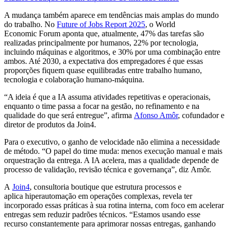
A mudança também aparece em tendências mais amplas do mundo
do trabalho. No
Future of Jobs Report 2025
, o World
Economic Forum aponta que, atualmente, 47% das tarefas são
realizadas principalmente por humanos, 22% por tecnologia,
incluindo máquinas e algoritmos, e 30% por uma combinação entre
ambos. Até 2030, a expectativa dos empregadores é que essas
proporções fiquem quase equilibradas entre trabalho humano,
tecnologia e colaboração humano-máquina.
“A ideia é que a IA assuma atividades repetitivas e operacionais,
enquanto o time passa a focar na gestão, no refinamento e na
qualidade do que será entregue”, afirma
Afonso Amôr
, cofundador e
diretor de produtos da Join4.
Para o executivo, o ganho de velocidade não elimina a necessidade
de método. “O papel do time muda: menos execução manual e mais
orquestração da entrega. A IA acelera, mas a qualidade depende de
processo de validação, revisão técnica e governança”, diz Amôr.
A
Join4
, consultoria boutique que estrutura processos e
aplica hiperautomação em operações complexas, revela ter
incorporado essas práticas à sua rotina interna, com foco em acelerar
entregas sem reduzir padrões técnicos. “Estamos usando esse
recurso constantemente para aprimorar nossas entregas, ganhando