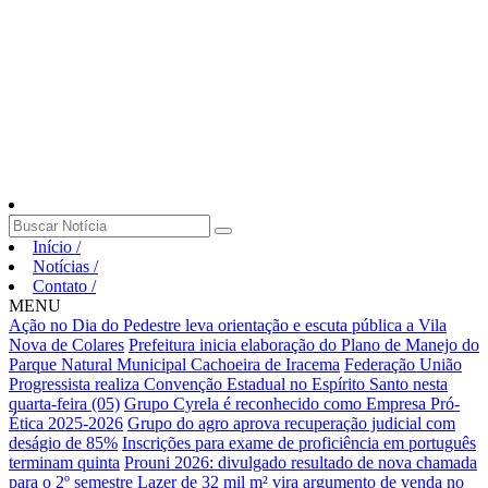
Início
/
Notícias
/
Contato
/
MENU
Ação no Dia do Pedestre leva orientação e escuta pública a Vila
Nova de Colares
Prefeitura inicia elaboração do Plano de Manejo do
Parque Natural Municipal Cachoeira de Iracema
Federação União
Progressista realiza Convenção Estadual no Espírito Santo nesta
quarta-feira (05)
Grupo Cyrela é reconhecido como Empresa Pró-
Ética 2025-2026
Grupo do agro aprova recuperação judicial com
deságio de 85%
Inscrições para exame de proficiência em português
terminam quinta
Prouni 2026: divulgado resultado de nova chamada
para o 2º semestre
Lazer de 32 mil m² vira argumento de venda no