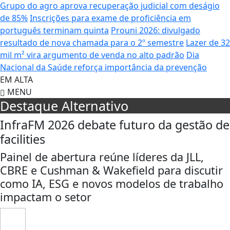
Grupo do agro aprova recuperação judicial com deságio
de 85%
Inscrições para exame de proficiência em
português terminam quinta
Prouni 2026: divulgado
resultado de nova chamada para o 2º semestre
Lazer de 32
mil m² vira argumento de venda no alto padrão
Dia
Nacional da Saúde reforça importância da prevenção
EM ALTA
MENU
Destaque Alternativo
InfraFM 2026 debate futuro da gestão de
facilities
Painel de abertura reúne líderes da JLL,
CBRE e Cushman & Wakefield para discutir
como IA, ESG e novos modelos de trabalho
impactam o setor