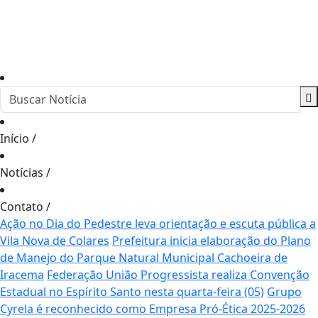
Início
/
Notícias
/
Contato
/
Ação no Dia do Pedestre leva orientação e escuta pública a
Vila Nova de Colares
Prefeitura inicia elaboração do Plano
de Manejo do Parque Natural Municipal Cachoeira de
Iracema
Federação União Progressista realiza Convenção
Estadual no Espírito Santo nesta quarta-feira (05)
Grupo
Cyrela é reconhecido como Empresa Pró-Ética 2025-2026