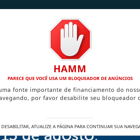
/
/
INÍCIO
NOTÍCIAS
CONTATO
HAMM
PREFEITURA INICIA ELABORAÇÃO DO PLANO DE MANEJO 
PARECE QUE VOCÊ USA UM BLOQUEADOR DE ANÚNCIOS
 uma fonte importante de financiamento do noss
avegando, por favor desabilite seu bloqueador 
elatório Global de ESG
 DESABILITAR, ATUALIZE A PÁGINA PARA CONTINUAR SUA NAVEG
abilidade social, companhia global
 em suas entregas