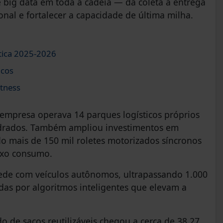
 e big data em toda a cadeia — da coleta à entrega
ional e fortalecer a capacidade de última milha.
tica 2025-2026
icos
tness
 empresa operava 14 parques logísticos próprios
drados. Também ampliou investimentos em
do mais de 150 mil roletes motorizados síncronos
ixo consumo.
rede com veículos autônomos, ultrapassando 1.000
das por algoritmos inteligentes que elevam a
de sacos reutilizáveis chegou a cerca de 38,27