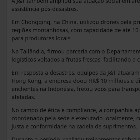
A J&T também ampliou sua atuação social em área
assistência pós-desastres.
Em Chongqing, na China, utilizou drones pela pri
regiões montanhosas, com capacidade de até 10 m
para produtores locais.
Na Tailândia, firmou parceria com o Departament
logísticos voltados a frutas frescas, facilitando a
Em resposta a desastres, equipes da J&T atuaram
Hong Kong, a empresa doou HK$ 10 milhões e dist
enchentes na Indonésia, fretou voos para transp
afetadas.
No campo de ética e compliance, a companhia ap
coordenado pela sede e executado localmente, c
justa e conformidade na cadeia de suprimentos.
Durante o período, realizou treinamentos sobre