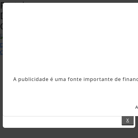
Portal
Destaque
Capixaba
A publicidade é uma fonte importante de finan
A
X