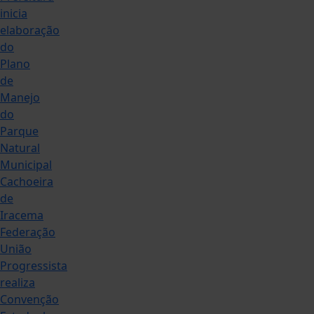
inicia
elaboração
do
Plano
de
Manejo
do
Parque
Natural
Municipal
Cachoeira
de
Iracema
Federação
União
Progressista
realiza
Convenção