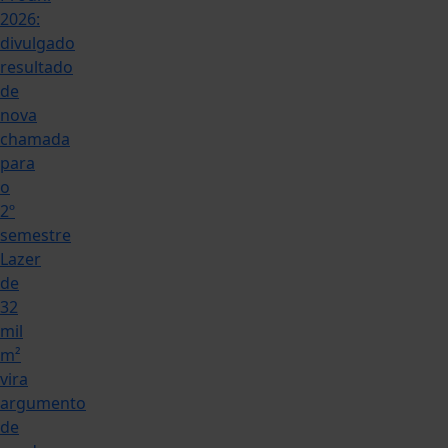
2026:
divulgado
resultado
de
nova
chamada
para
o
2º
semestre
Lazer
de
32
mil
m²
vira
argumento
de