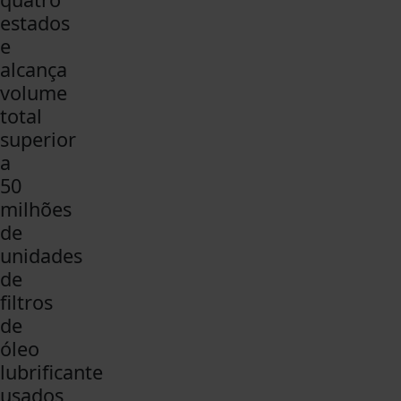
estados
e
alcança
volume
total
superior
a
50
milhões
de
unidades
de
filtros
de
óleo
lubrificante
usados