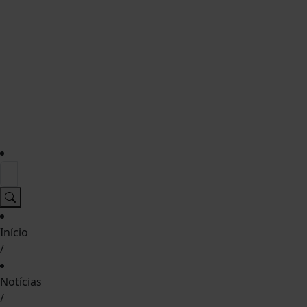
Início
/
Notícias
/