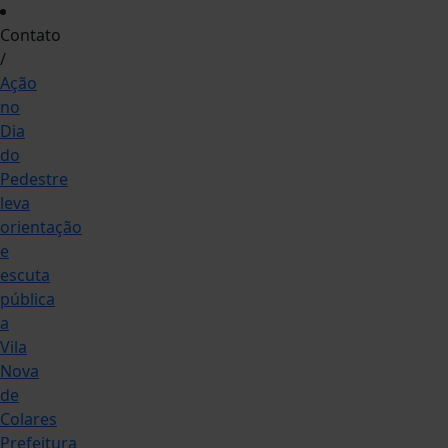
Contato
/
Ação
no
Dia
do
Pedestre
leva
orientação
e
escuta
pública
a
Vila
Nova
de
Colares
Prefeitura