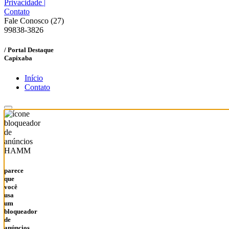
Privacidade
|
Contato
Fale Conosco (27)
99838-3826
/ Portal Destaque
Capixaba
Início
Contato
HAMM
parece
que
você
usa
um
bloqueador
de
anúncios