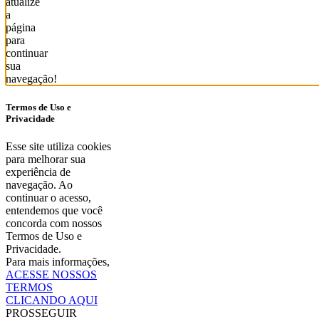
atualize
a
página
para
continuar
sua
navegação!
Termos de Uso e
Privacidade
Esse site utiliza cookies
para melhorar sua
experiência de
navegação. Ao
continuar o acesso,
entendemos que você
concorda com nossos
Termos de Uso e
Privacidade.
Para mais informações,
ACESSE NOSSOS
TERMOS
CLICANDO AQUI
PROSSEGUIR