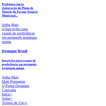
Prefeitura inicia
elaboração do Plano de
Manejo do Parque Natural
Municipal...
Saiba Mais
Destaque Brasil
Inscrições para exame de
proficiência em português
terminam quinta
Saiba Mais
Mais Postagens
Início
|
Sobre
|
Termos de Uso e