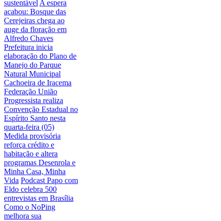
sustentável
A espera
acabou: Bosque das
Cerejeiras chega ao
auge da floração em
Alfredo Chaves
Prefeitura inicia
elaboração do Plano de
Manejo do Parque
Natural Municipal
Cachoeira de Iracema
Federação União
Progressista realiza
Convenção Estadual no
Espírito Santo nesta
quarta-feira (05)
Medida provisória
reforça crédito e
habitação e altera
programas Desenrola e
Minha Casa, Minha
Vida
Podcast Papo com
Eldo celebra 500
entrevistas em Brasília
Como o NoPing
melhora sua