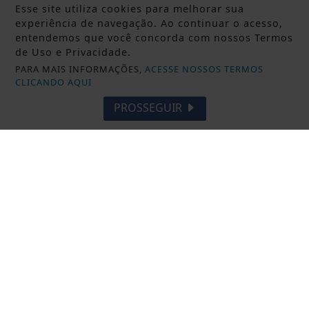
Prouni 2026: divulgado resultado de
Esse site utiliza cookies para melhorar sua
experiência de navegação. Ao continuar o acesso,
nova chamada para o 2º semestre
entendemos que você concorda com nossos Termos
de Uso e Privacidade.
Saiba Mais
PARA MAIS INFORMAÇÕES,
ACESSE NOSSOS TERMOS
CLICANDO AQUI
PROSSEGUIR
ALFREDO CHAVES
Prefeitura inicia elaboração do Plano