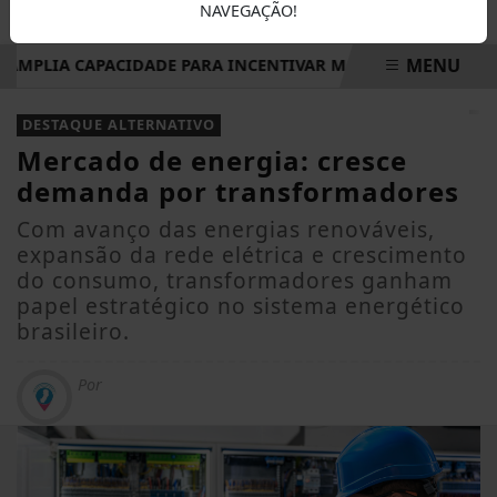
NAVEGAÇÃO!
MENU
AMPLIA CAPACIDADE PARA INCENTIVAR MOBILIDADE SUSTENTÁ
EM ALTA
DESTAQUE ALTERNATIVO
Mercado de energia: cresce
demanda por transformadores
Com avanço das energias renováveis,
expansão da rede elétrica e crescimento
do consumo, transformadores ganham
papel estratégico no sistema energético
brasileiro.
Por