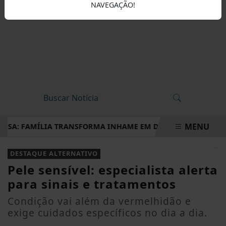
NAVEGAÇÃO!
MENU
A: FAMÍLIA TRANSFORMA INHAME EM DOCES, PÃES E OUTRAS 
EM ALTA
DESTAQUE ALTERNATIVO
Pele sensível: especialista alerta
para sinais e tratamentos
Condição vai além da vermelhidão e
exige cuidados específicos no dia a dia.