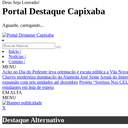
Deus Seja Louvado!
Portal Destaque Capixaba
Aguarde, carregando...
Início
/
Notícias
/
Contato
/
MENU
Ação no Dia do Pedestre leva orientação e escuta pública a Vila Nov
Chaves moderniza iluminação da Alameda José Seme
Arraiá do Impro
expansão com seis unidades até dezembro
Projeto “Sorrisos Nos CEUs
estudantes em lista de espera
EM ALTA
MENU
X
Destaque Alternativo