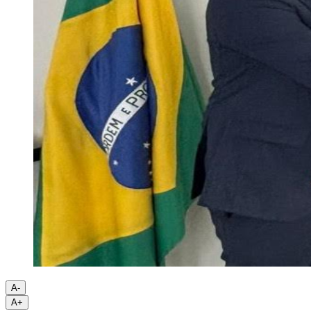
A-
A+