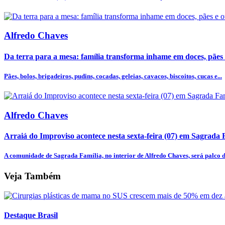
Alfredo Chaves
Da terra para a mesa: família transforma inhame em doces, pães e
Pães, bolos, brigadeiros, pudins, cocadas, geleias, cavacos, biscoitos, cucas e...
Alfredo Chaves
Arraiá do Improviso acontece nesta sexta-feira (07) em Sagrada 
A comunidade de Sagrada Família, no interior de Alfredo Chaves, será palco do
Veja Também
Destaque Brasil