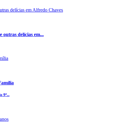
 outras delícias em...
Família
 9º...