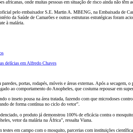
 africanas, onde muitas pessoas em situação de risco ainda não têm ac
 oficial pelo embaixador S.E. Martin A. MBENG, na Embaixada de Cama
o da Saúde de Camarões e outras estruturas estratégicas foram acion
te à malária.
os
ras delícias em Alfredo Chaves
paredes, portas, rodapés, móveis e áreas externas. Após a secagem, o p
e ligado ao comportamento do Anopheles, que costuma repousar em superf
o o inseto pousa na área tratada, fazendo com que microdoses controlad
uando de forma contínua no ciclo do vetor”.
enciado, o produto já demonstrou 100% de eficácia contra o mosquito 
les, vetor da malária na África”, ressalta Viana.
 testes em campo com o mosquito, parcerias com instituições científicas