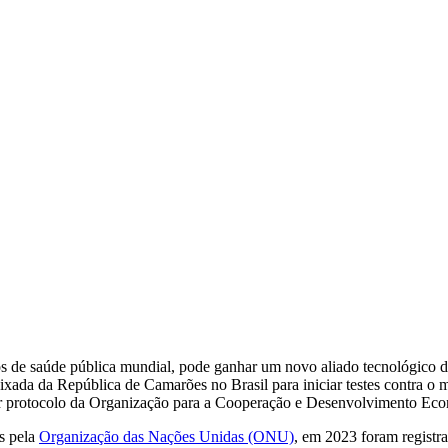
 de saúde pública mundial, pode ganhar um novo aliado tecnológico de
xada da República de Camarões no Brasil para iniciar testes contra o 
 por protocolo da Organização para a Cooperação e Desenvolvimento 
s pela
Organização das Nações Unidas (ONU)
, em 2023 foram registr