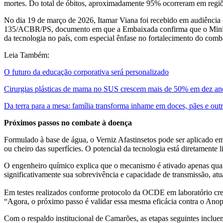
mortes. Do total de óbitos, aproximadamente 95% ocorreram em regiões
No dia 19 de março de 2026, Itamar Viana foi recebido em audiência
135/ACBR/PS, documento em que a Embaixada confirma que o Ministéri
da tecnologia no país, com especial ênfase no fortalecimento do comba
Leia Também:
O futuro da educação corporativa será personalizado
Cirurgias plásticas de mama no SUS crescem mais de 50% em dez an
Da terra para a mesa: família transforma inhame em doces, pães e out
Próximos passos no combate à doença
Formulado à base de água, o Verniz Afastinsetos pode ser aplicado em 
ou cheiro das superfícies. O potencial da tecnologia está diretament
O engenheiro químico explica que o mecanismo é ativado apenas quand
significativamente sua sobrevivência e capacidade de transmissão, at
Em testes realizados conforme protocolo da OCDE em laboratório cred
“Agora, o próximo passo é validar essa mesma eficácia contra o Anophe
Com o respaldo institucional de Camarões, as etapas seguintes incluem