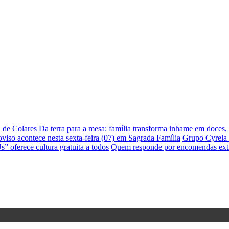
a de Colares
Da terra para a mesa: família transforma inhame em doces,
viso acontece nesta sexta-feira (07) em Sagrada Família
Grupo Cyrela 
” oferece cultura gratuita a todos
Quem responde por encomendas ext