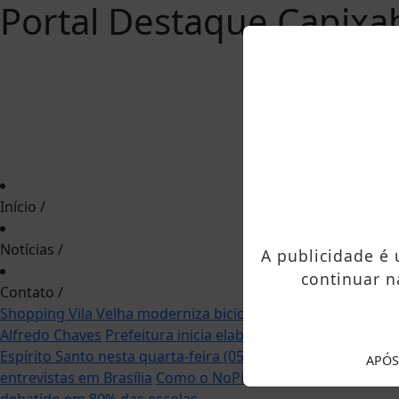
Portal Destaque Capixa
Início
/
Notícias
/
A publicidade é
continuar n
Contato
/
Shopping Vila Velha moderniza bicicletário e amplia capaci
Alfredo Chaves
Prefeitura inicia elaboração do Plano de 
Espírito Santo nesta quarta-feira (05)
Medida provisória re
APÓS
entrevistas em Brasília
Como o NoPing melhora sua perfor