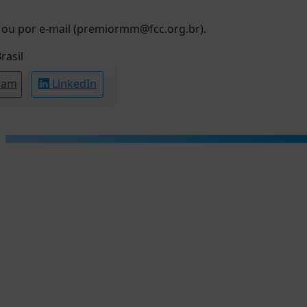
 ou por e-mail (premiormm@fcc.org.br).
rasil
ram
LinkedIn