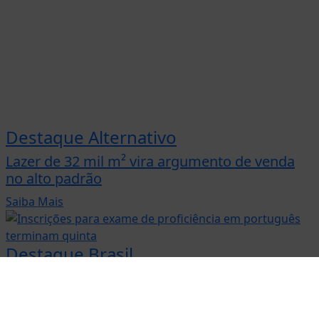
Destaque Alternativo
Lazer de 32 mil m² vira argumento de venda
no alto padrão
Saiba Mais
 experiência de navegação. Ao continuar o acesso, e
cidade.
LICANDO AQUI
Destaque Brasil
Inscrições para exame de proficiência em
português terminam quinta
Saiba Mais