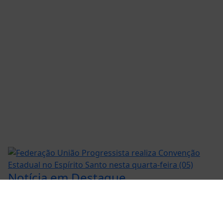
ntendemos que você
PROSSEGUIR
Notícia em Destaque
Federação União Progressista realiza
Convenção Estadual no Espírito Santo nesta...
Saiba Mais