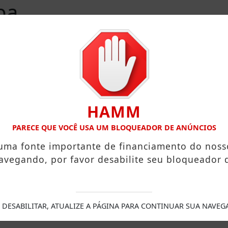
ba
HAMM
PARECE QUE VOCÊ USA UM BLOQUEADOR DE ANÚNCIOS
 uma fonte importante de financiamento do noss
avegando, por favor desabilite seu bloqueador 
dade para incentivar mobilidade sustentável
A espera acabo
Manejo do Parque Natural Municipal Cachoeira de Iracema
Fe
força crédito e habitação e altera programas Desenrola e M
 DESABILITAR, ATUALIZE A PÁGINA PARA CONTINUAR SUA NAVEG
mance nos jogos online
Carreira policial: mais de 6 mil vag