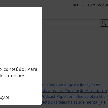
DEUS SEJA LOUVADO!
o conteúdo. Para
de anúncios.
u: Bosque das Cerejeiras chega ao auge da floração em
deração União Progressista realiza Convenção Estadual no
inha Casa, Minha Vida
Podcast Papo com Eldo celebra 500
AÇÃO!
as abertas no Brasil
Impacto das telas na saúde mental já é