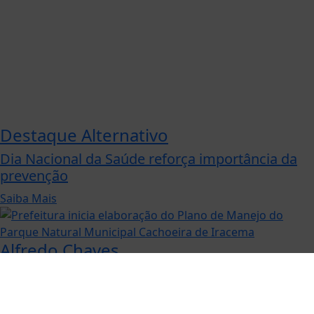
Destaque Alternativo
Dia Nacional da Saúde reforça importância da
prevenção
Termos de Uso e Privacidade
Saiba Mais
Esse site utiliza cookies para melhorar sua
concorda com nossos Termos de Uso e Priva
PARA MAIS INFORMAÇÕES,
ACESSE NOSSOS TERMOS C
Alfredo Chaves
Prefeitura inicia elaboração do Plano de
Manejo do Parque Natural Municipal...
Saiba Mais