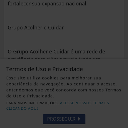
fortalecer sua expansão nacional.
Grupo Acolher e Cuidar
O Grupo Acolher e Cuidar é uma rede de
assistência domiciliar especializada em
Hospital at Home, criada em 2016 pelo
Termos de Uso e Privacidade
enfermeiro e mestre em gerontologia Estevan
Esse site utiliza cookies para melhorar sua
Oliveira. Com sede em Brasília (DF), o grupo
experiência de navegação. Ao continuar o acesso,
tem se consolidado como uma das principais
entendemos que você concorda com nossos Termos
referências nacionais em cuidados domiciliares
de Uso e Privacidade.
de alta complexidade, levando estrutura
PARA MAIS INFORMAÇÕES,
ACESSE NOSSOS TERMOS
CLICANDO AQUI
hospitalar, tecnologia e equipe multidisciplinar
até o lar dos pacientes.
PROSSEGUIR