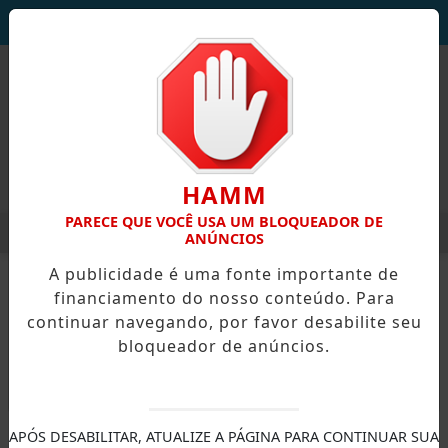
DEUS SEJA LOUVADO!
HAMM
PARECE QUE VOCÊ USA UM BLOQUEADOR DE
MENU
PODEM SE INSCREVER PARA A PRAÇA DE ALIMENTAÇÃO DO E
ANÚNCIOS
EM ALTA
A publicidade é uma fonte importante de
financiamento do nosso conteúdo. Para
continuar navegando, por favor desabilite seu
bloqueador de anúncios.
X
APÓS DESABILITAR, ATUALIZE A PÁGINA PARA CONTINUAR SUA