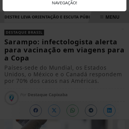
NAVEGAÇÃO!
MENU
ESTRE LEVA ORIENTAÇÃO E ESCUTA PÚBLICA A VILA NOVA DE 
EM ALTA
DESTAQUE BRASIL
Sarampo: infectologista alerta
para vacinação em viagens para
a Copa
Países-sede do Mundial, os Estados
Unidos, o México e o Canadá respondem
por 70% dos casos nas Américas.
Por
Destaque Capixaba