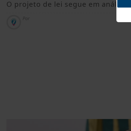
O projeto de lei segue em anális
Por