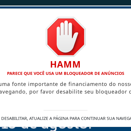
/
/
INÍCIO
NOTÍCIAS
CONTATO
HAMM
 DOCES, PÃES E OUTRAS DELÍCIAS EM ALFREDO CHAVES
PR
PARECE QUE VOCÊ USA UM BLOQUEADOR DE ANÚNCIOS
 uma fonte importante de financiamento do noss
avegando, por favor desabilite seu bloqueador 
as para uniformes e
 violem a dignidade
 DESABILITAR, ATUALIZE A PÁGINA PARA CONTINUAR SUA NAVEG