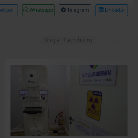
witter
Whatsapp
Telegram
LinkedIn
Veja Também