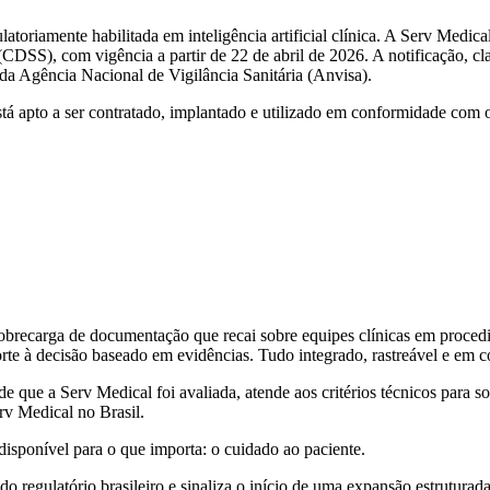
atoriamente habilitada em inteligência artificial clínica. A Serv Medic
(CDSS), com vigência a partir de 22 de abril de 2026. A notificação, c
a Agência Nacional de Vigilância Sanitária (Anvisa).
stá apto a ser contratado, implantado e utilizado em conformidade com os
obrecarga de documentação que recai sobre equipes clínicas em procedi
porte à decisão baseado em evidências. Tudo integrado, rastreável e em 
 de que a Serv Medical foi avaliada, atende aos critérios técnicos para
v Medical no Brasil.
isponível para o que importa: o cuidado ao paciente.
regulatório brasileiro e sinaliza o início de uma expansão estruturada