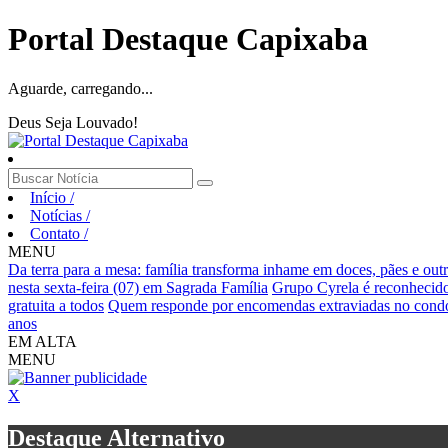
Portal Destaque Capixaba
Aguarde, carregando...
Deus Seja Louvado!
Início
/
Notícias
/
Contato
/
MENU
Da terra para a mesa: família transforma inhame em doces, pães e out
nesta sexta-feira (07) em Sagrada Família
Grupo Cyrela é reconhecid
gratuita a todos
Quem responde por encomendas extraviadas no cond
anos
EM ALTA
MENU
X
Destaque Alternativo