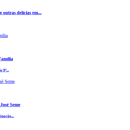
 outras delícias em...
Família
 9º...
 José Seme
inação...