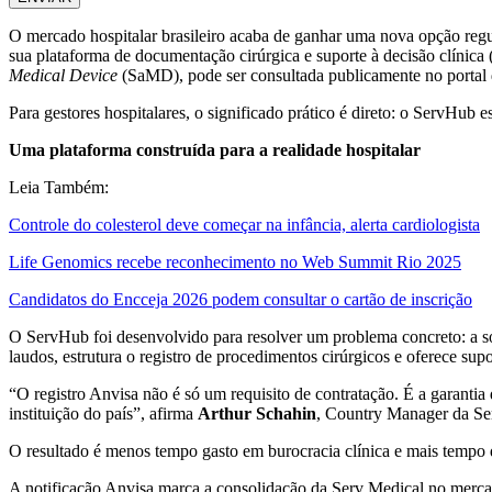
O mercado hospitalar brasileiro acaba de ganhar uma nova opção regul
sua plataforma de documentação cirúrgica e suporte à decisão clínica 
Medical Device
(SaMD), pode ser consultada publicamente no portal d
Para gestores hospitalares, o significado prático é direto: o ServHub e
Uma plataforma construída para a realidade hospitalar
Leia Também:
Controle do colesterol deve começar na infância, alerta cardiologista
Life Genomics recebe reconhecimento no Web Summit Rio 2025
Candidatos do Encceja 2026 podem consultar o cartão de inscrição
O ServHub foi desenvolvido para resolver um problema concreto: a s
laudos, estrutura o registro de procedimentos cirúrgicos e oferece su
“O registro Anvisa não é só um requisito de contratação. É a garantia
instituição do país”, afirma
Arthur Schahin
, Country Manager da Ser
O resultado é menos tempo gasto em burocracia clínica e mais tempo d
A notificação Anvisa marca a consolidação da Serv Medical no mercado 