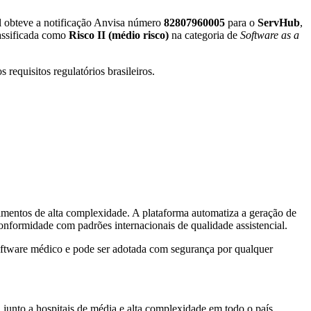
al obteve a notificação Anvisa número
82807960005
para o
ServHub
,
lassificada como
Risco II (médio risco)
na categoria de
Software as a
 requisitos regulatórios brasileiros.
mentos de alta complexidade. A plataforma automatiza a geração de
conformidade com padrões internacionais de qualidade assistencial.
 software médico e pode ser adotada com segurança por qualquer
 junto a hospitais de média e alta complexidade em todo o país.