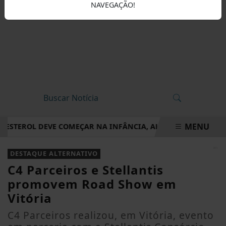
NAVEGAÇÃO!
MENU
STEROL DEVE COMEÇAR NA INFÂNCIA, ALERTA CARDIOLOGIST
EM ALTA
DESTAQUE ALTERNATIVO
C4 Parceiros e Stellantis
promovem Road Show em
Vitória
C4 Parceiros realizou, em Vitória, evento