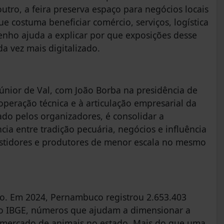
outro, a feira preserva espaço para negócios locais
 costuma beneficiar comércio, serviços, logística
enho ajuda a explicar por que exposições desse
 vez mais digitalizado.
Júnior de Val, com João Borba na presidência de
peração técnica e à articulação empresarial da
do pelos organizadores, é consolidar a
a entre tradição pecuária, negócios e influência
estidores e produtores de menor escala no mesmo
ão. Em 2024, Pernambuco registrou 2.653.403
 o IBGE, números que ajudam a dimensionar a
o mercado de animais no estado. Mais do que uma