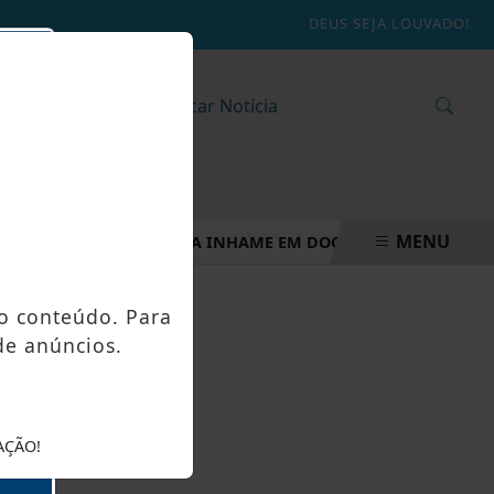
DEUS SEJA LOUVADO!
MENU
AMÍLIA TRANSFORMA INHAME EM DOCES, PÃES E OUTRAS DELÍ
o conteúdo. Para
de anúncios.
AÇÃO!