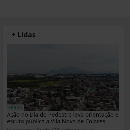
/
+ Lidas
/
SERRA
Ação no Dia do Pedestre leva orientação e
escuta pública a Vila Nova de Colares
Evento no sábado (08) reúne escuta