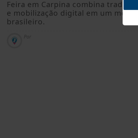
Feira em Carpina combina tradição
e mobilização digital em um mom
brasileiro.
Por