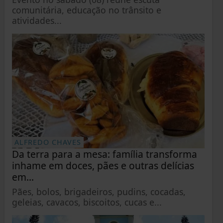
comunitária, educação no trânsito e
atividades...
ALFREDO CHAVES
Da terra para a mesa: família transforma
inhame em doces, pães e outras delícias
em...
Pães, bolos, brigadeiros, pudins, cocadas,
geleias, cavacos, biscoitos, cucas e...