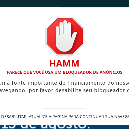
/
/
INÍCIO
NOTÍCIAS
CONTATO
HAMM
BLICA A VILA NOVA DE COLARES
DA TERRA PARA A MESA: F
PARECE QUE VOCÊ USA UM BLOQUEADOR DE ANÚNCIOS
 uma fonte importante de financiamento do noss
avegando, por favor desabilite seu bloqueador 
colocar a Mata Norte
pa dos negócios do
 DESABILITAR, ATUALIZE A PÁGINA PARA CONTINUAR SUA NAVEG