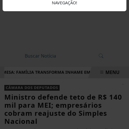
NAVEGAÇÃO!
MENU
ESA: FAMÍLIA TRANSFORMA INHAME EM DOCES, PÃES E OUTRA
EM ALTA
CÂMARA DOS DEPUTADOS
Ministro defende teto de R$ 140
mil para MEI; empresários
cobram reajuste do Simples
Nacional