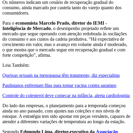
Os números indicam um cenário de recuperação gradual do
consumo, ainda marcado por cautela tanto do varejo quanto dos
consumidores.
Para o
economista Marcelo Prado, diretor do IEMI -
Inteligência de Mercado
, o desempenho projetado reflete um
mercado que segue operando com atenção redobrada às oscilações
do consumo e aos custos da cadeia produtiva. “Há expectativa de
crescimento em valor, mas o avanço em volume ainda é moderado,
o que mostra que o mercado segue em recuperação gradual e com
forte competição”, afirma.
Leia Também:
Queixas sexuais na menopausa têm tratamento, diz especialista
Paulistanos enfrentam filas para tomar vacina contra sarampo
Controle do colesterol deve começar na infância, alerta cardiologista
Do lado das empresas, o planejamento para a temporada começou
ainda no ano passado, com ajustes nas coleções e nos níveis de
estoque. A estratégia tem sido apostar em peças versáteis, capazes de
atender a diferentes variações de temperatura ao longo da estação.
Segundo
Edmundo Lima, diretor-executivo da
Associação