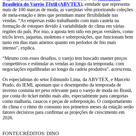
Brasileira do Varejo Têxtil (ABVTEX)
, entidade que representa
mais de 100 marcas de moda, as varejistas vêm priorizando coleções
de meia-estação e itens que permitam maior flexibilidade nas
vendas. “As empresas estão trabalhando com mais cautela na
formação de estoques devido à variabilidade do clima em várias
regiões do país. Por isso, a aposta tem sido em peças versáteis, como
tricôs leves, jaquetas, moletons e sobreposições, que funcionam bem
tanto em dias mais amenos quanto em períodos de frio mais
intenso”, explica.
“Mesmo com esses desafios, o varejo tem buscado manter preços
competitivos e estimular as vendas ao longo da temporada, com
negociações equilibradas ao longo da cadeia produtiva”, acrescenta.
Os especialistas do setor Edmundo Lima, da ABVTEX, e Marcelo
Prado, do IEMI, apontam que o desempenho da temporada de
inverno costuma ter peso relevante para o varejo de moda no Brasil,
por conta do ticket médio mais alto, especialmente para categorias
como malharia, casacos e peças de sobreposição. O comportamento
do clima e o ritmo do consumo nos primeiros meses da estação serão
fatores decisivos para confirmar as projeções de crescimento em
2026.
FONTE/CRÉDITOS:
DINO