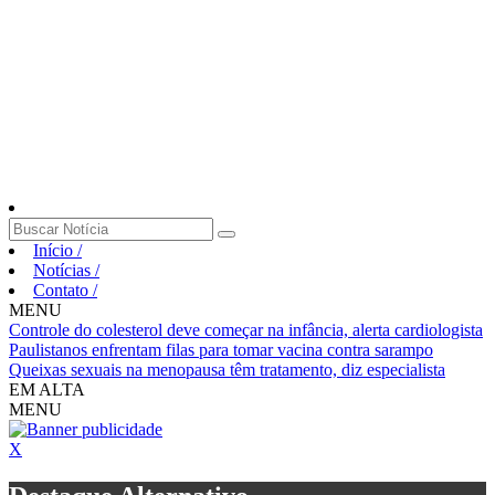
Início
/
Notícias
/
Contato
/
MENU
Controle do colesterol deve começar na infância, alerta cardiologista
Paulistanos enfrentam filas para tomar vacina contra sarampo
Queixas sexuais na menopausa têm tratamento, diz especialista
EM ALTA
MENU
X