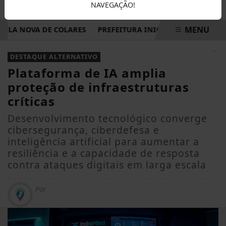
NAVEGAÇÃO!
MENU
LA NOVA DE COLARES
PREFEITURA INICIA ELABORAÇÃO DO
EM ALTA
DESTAQUE ALTERNATIVO
Plataforma de IA amplia
proteção de infraestruturas
críticas
Desenvolvimento tecnológico converge
cibersegurança, ciberdefesa e
inteligência artificial para aumentar a
resiliência e a capacidade de resposta
contra ataques digitais em larga escala
Por