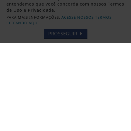
entendemos que você concorda com nossos Termos
de Uso e Privacidade.
PARA MAIS INFORMAÇÕES,
ACESSE NOSSOS TERMOS
CLICANDO AQUI
PROSSEGUIR
SERRA
Ação no Dia do Pedestre leva
orientação e escuta pública a Vila
Nova de Colares
Saiba Mais