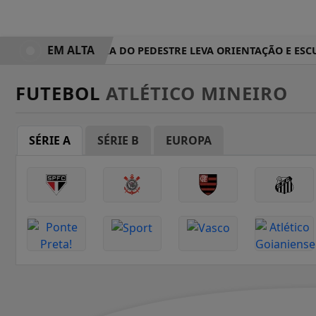
EM ALTA
AÇÃO NO DIA DO PEDESTRE LEVA ORIENTAÇÃO E ESCU
FUTEBOL
ATLÉTICO MINEIRO
SÉRIE A
SÉRIE B
EUROPA