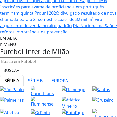
agro aprova recuperação judicial com deságio de 85%
Inscrições para exame de proficiência em português
terminam quinta
Prouni 2026: divulgado resultado de nova
chamada para o 2º semestre
Lazer de 32 mil m² vira
argumento de venda no alto padrão
Dia Nacional da Saúde
reforça importância da prevenção
EM ALTA
MENU
Futebol
Inter de Milão
BUSCAR
SÉRIE A
SÉRIE B
EUROPA