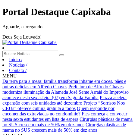
Portal Destaque Capixaba
Aguarde, carregando...
Deus Seja Louvado!
Início
/
Notícias
/
Contato
/
MENU
Da terra para a mesa: família transforma inhame em doces, pães e
outras delícias em Alfredo Chaves
Prefeitura de Alfredo Chaves
moderniza iluminação da Alameda José Seme
Arraiá do Improviso
acontece nesta sexta-feira (07) em Sagrada Família
Piazza acelera
expansão com seis unidades até dezembro
Projeto “Sorrisos Nos
CEUs” oferece cultura gratuita a todos
Quem responde por
encomendas extraviadas no condomínio?
Fies começa a convocar
nesta sexta estudantes em lista de espera
Cirurgias plásticas de mama
no SUS crescem mais de 50% em dez anos
Cirurgias plásticas de
mama no SUS crescem mais de 50% em dez anos